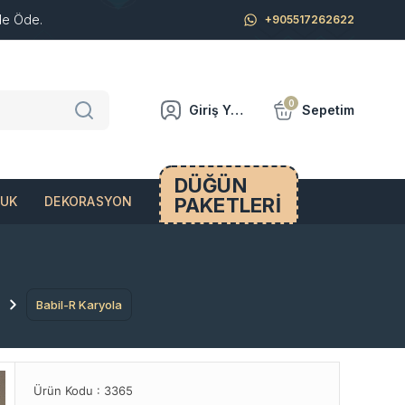
de Öde.
+905517262622
0
Giriş Yap
Sepetim
DÜĞÜN
PAKETLERİ
CUK
DEKORASYON
Babil-R Karyola
Ürün Kodu :
3365