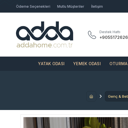
Ödeme Seçenekleri
Mutlu Müşteriler
İletişim
Destek Hattı
+9055172626
YATAK ODASI
YEMEK ODASI
OTURMA 
Genç & Be