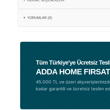
+
ÖDEME SEÇENEKLERI
+
YORUMLAR (0)
Tüm Türkiye'ye Ücretsiz Tesl
ADDA HOME FIRSAT
45.000 TL ve üzeri alışverişlerinizde
kadar garantili ve ücretsiz teslim e