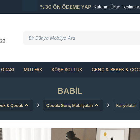
%30 ÖN ÖDEME YAP
Kalanını Ürün Teslimin
22
ODASI
MUTFAK
KÖŞE KOLTUK
GENÇ & BEBEK & ÇO
BABIL
bek & Çocuk
Çocuk/Genç Mobilyaları
Karyolalar