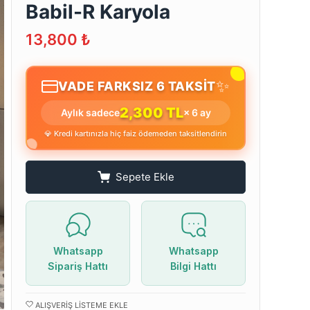
Babil-R Karyola
13,800
₺
✨
VADE FARKSIZ 6 TAKSİT
2,300 TL
Aylık sadece
× 6 ay
💎 Kredi kartınızla hiç faiz ödemeden taksitlendirin
Sepete Ekle
Whatsapp
Whatsapp
Sipariş Hattı
Bilgi Hattı
ALIŞVERIŞ LISTEME EKLE