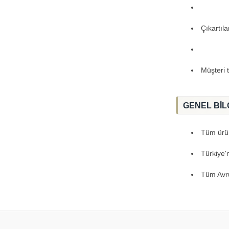
Çıkartıl
Müşteri 
GENEL BİL
Tüm ürünl
Türkiye'
Tüm Avru