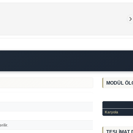
MODÜL ÖL
Karyola
ilir.
TESLİMAT 