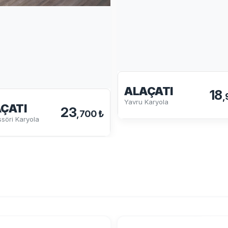
ALAÇATI
18
,
Yavru Karyola
ÇATI
23
,700 ₺
söri Karyola