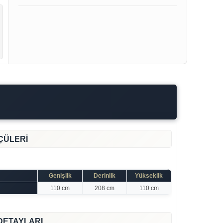
ÇÜLERİ
Genişlik
Derinlik
Yükseklik
110 cm
208 cm
110 cm
DETAYLARI