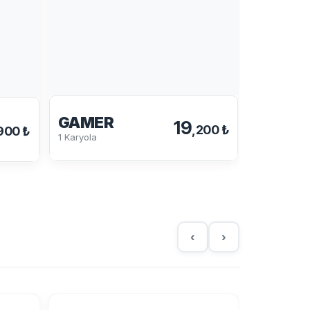
TETRA
Karyola
GAMER
19
,200 ₺
900 ₺
1 Karyola
‹
›