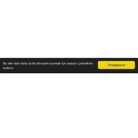
Bu site size daha iyi bir deneyim sunmak için tarayıcı çerezlerini
Onaylıyorum
kullanır.
24.700
₺
Sepete Ekle
Vade farksız 6 taksit
Aylık
4.117
TL öde