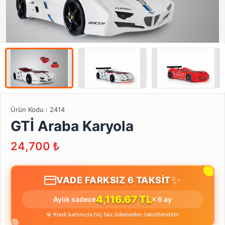
Ürün Kodu :
2414
GTİ Araba Karyola
24,700
₺
✨
VADE FARKSIZ 6 TAKSİT
4,116.67 TL
Aylık sadece
× 6 ay
💎 Kredi kartınızla hiç faiz ödemeden taksitlendirin