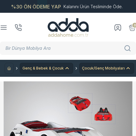
%30 ÖN ÖDEME YAP
Kalanını Ürün Tesliminde Öde.
0
Genç & Bebek & Çocuk
Çocuk/Genç Mobilyaları