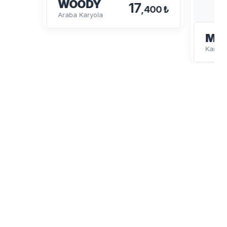
WOODY
17
,400 ₺
Araba Karyola
MY
Karyol