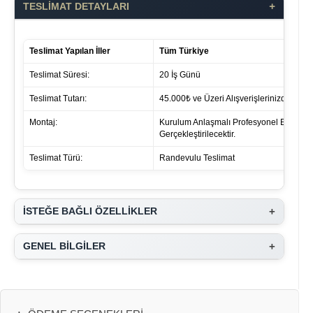
+
TESLİMAT DETAYLARI
Teslimat Yapılan İller
Tüm Türkiye
Teslimat Süresi:
20 İş Günü
Teslimat Tutarı:
45.000₺ ve Üzeri Alışverişlerinizde ücret 
Montaj:
Kurulum Anlaşmalı Profesyonel Ekipleri
Gerçekleştirilecektir.
Teslimat Türü:
Randevulu Teslimat
+
İSTEĞE BAĞLI ÖZELLİKLER
+
GENEL BİLGİLER