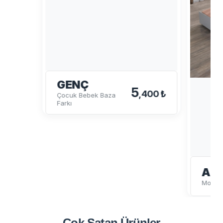
GENÇ
5
,400 ₺
Çocuk Bebek Baza
Farkı
ALA
Montes
Çok Satan
Ürünler