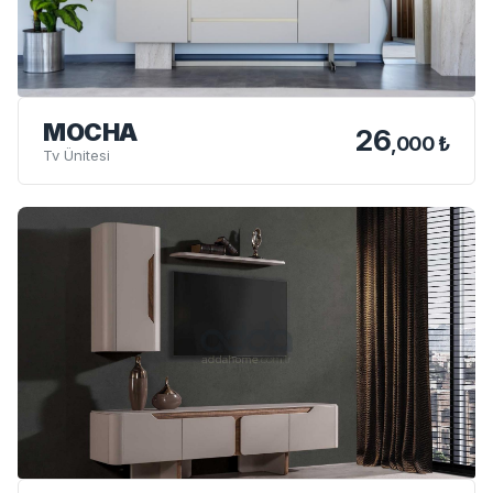
MOCHA
26
,000 ₺
Tv Ünitesi