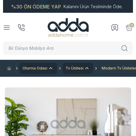
%30 ÖN ÖDEME YAP
Kalanını Ürün Tesliminde Öde.
0
Oturma Odası
Tv Ünitesi
Modern Tv Üniteler