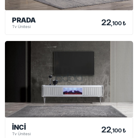
PRADA
22
,100 ₺
Tv Ünitesi
İNCI
22
,100 ₺
Tv Ünitesi