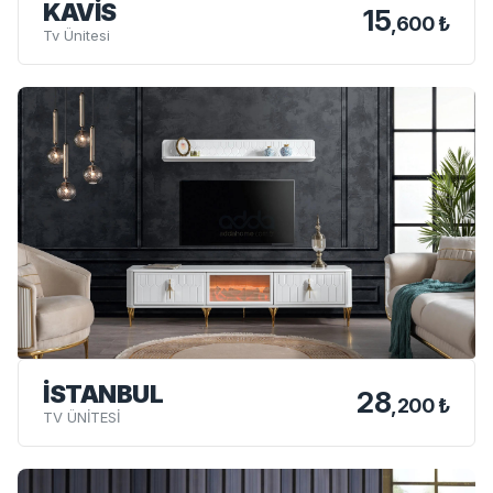
KAVIS
15
,600 ₺
Tv Ünitesi
İSTANBUL
28
,200 ₺
TV ÜNİTESİ