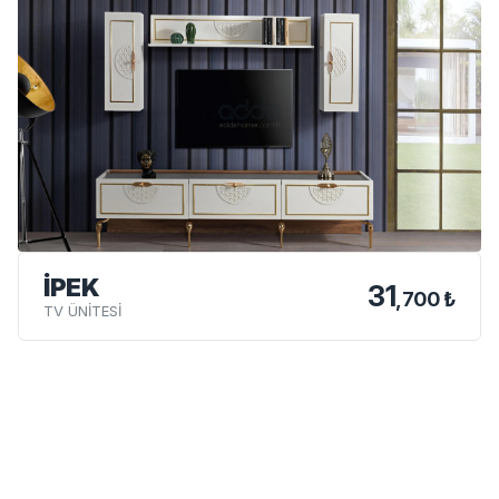
İPEK
31
,700 ₺
TV ÜNİTESİ