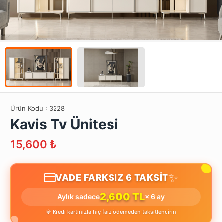
Ürün Kodu :
3228
Kavis Tv Ünitesi
15,600
₺
✨
VADE FARKSIZ 6 TAKSİT
2,600 TL
Aylık sadece
× 6 ay
💎 Kredi kartınızla hiç faiz ödemeden taksitlendirin