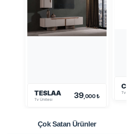
CE
TESLAA
Tv Üni
39
,000 ₺
Tv Ünitesi
Çok Satan
Ürünler