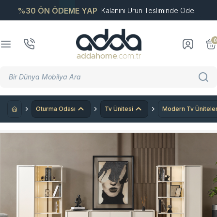
%30 ÖN ÖDEME YAP
Kalanını Ürün Tesliminde Öde.
0
Oturma Odası
Tv Ünitesi
Modern Tv Üniteler