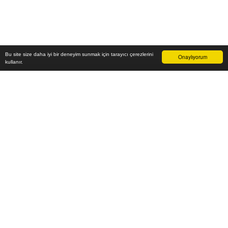
Bu site size daha iyi bir deneyim sunmak için tarayıcı çerezlerini
Onaylıyorum
kullanır.
15.600
₺
Sepete Ekle
Vade farksız 6 taksit
Aylık
2.600
TL öde