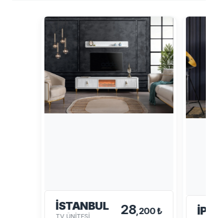
İSTANBUL
28
İPE
,200 ₺
TV ÜNİTESİ