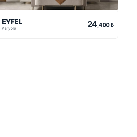
EYFEL
24
,400 ₺
Karyola