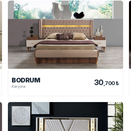
BODRUM
30
,700 ₺
Karyola