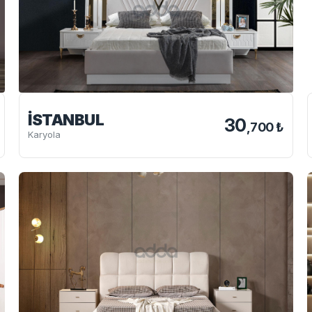
İSTANBUL
30
,700 ₺
Karyola