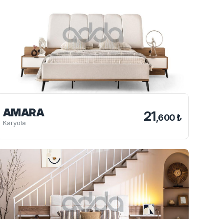
AMARA
21
,600 ₺
Karyola