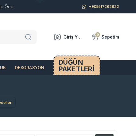
de Öde.
+905517262622
0
Giriş Yap
Sepetim
DÜĞÜN
PAKETLERİ
CUK
DEKORASYON
delleri