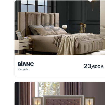
BIANC
23
,600 ₺
Karyola