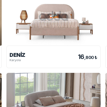
DENIZ
16
,800 ₺
Karyola