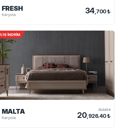
FRESH
34
,700 ₺
Karyola
%18 İNDRİM
MALTA
25,520 ₺
20
,926.40 ₺
Karyola