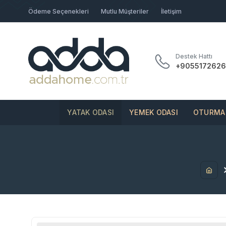
Ödeme Seçenekleri
Mutlu Müşteriler
İletişim
Destek Hattı
+9055172626
YATAK ODASI
YEMEK ODASI
OTURMA 