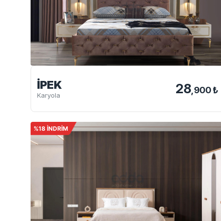
İPEK
28
,900 ₺
Karyola
%18 İNDRİM