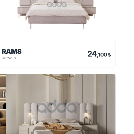
RAMS
24
,100 ₺
Karyola