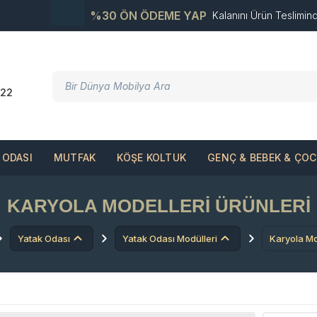
%30 ÖN ÖDEME YAP
Kalanını Ürün Teslimin
22
ODASI
MUTFAK
KÖŞE KOLTUK
GENÇ & BEBEK & ÇO
KARYOLA MODELLERI ÜRÜNLERI
Yatak Odası
Yatak Odası Modülleri
Karyola Mo