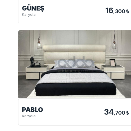
GÜNEŞ
16
,300 ₺
Karyola
PABLO
34
,700 ₺
Karyola