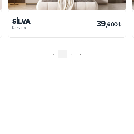
SILVA
39
,600 ₺
Karyola
1
2