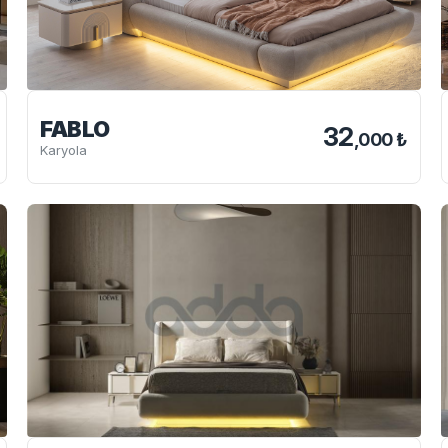
FABLO
32
,000 ₺
Karyola