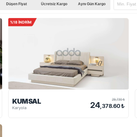
Düşen Fiyat
Ücretsiz Kargo
Aynı Gün Kargo
%18 İNDRİM
KUMSAL
29,730 ₺
24
,378.60 ₺
Karyola