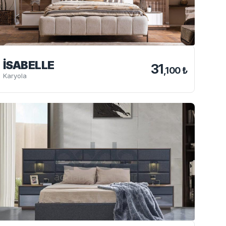
İSABELLE
31
,100 ₺
Karyola