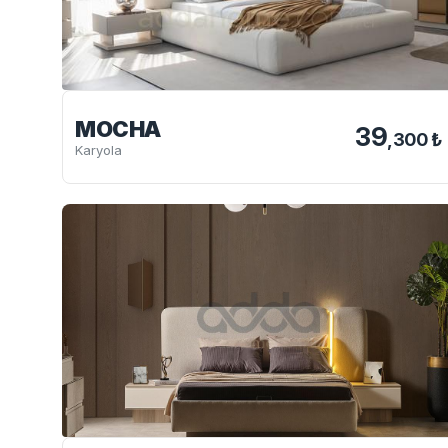
MOCHA
39
,300 ₺
Karyola