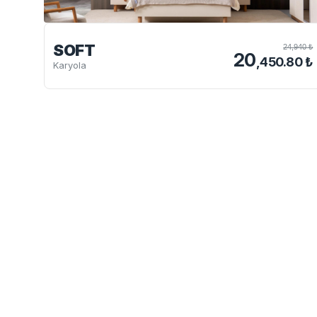
SOFT
24,940 ₺
20
,450.80 ₺
Karyola