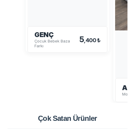
GENÇ
5
,400 ₺
Çocuk Bebek Baza
Farkı
ALA
Montes
Çok Satan
Ürünler