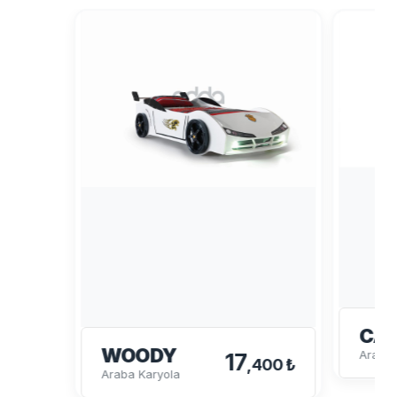
CAB
WOODY
Araba 
17
,400 ₺
Araba Karyola