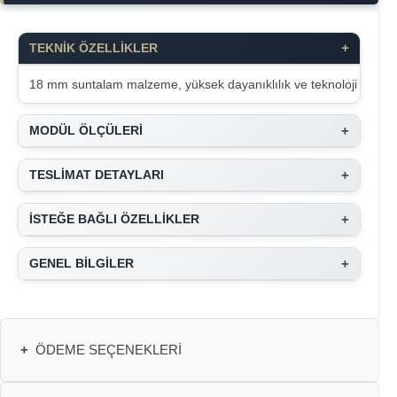
+
TEKNİK ÖZELLİKLER
18 mm suntalam malzeme, yüksek dayanıklılık ve teknoloji ile üreti
+
MODÜL ÖLÇÜLERİ
+
TESLİMAT DETAYLARI
+
İSTEĞE BAĞLI ÖZELLİKLER
+
GENEL BİLGİLER
+
ÖDEME SEÇENEKLERI