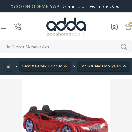
%30 ÖN ÖDEME YAP
Kalanını Ürün Tesliminde Öde.
0
Genç & Bebek & Çocuk
Çocuk/Genç Mobilyaları