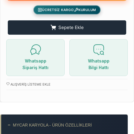
ÜCRETSİZ KARGO
KURULUM
Sepete Ekle
Whatsapp
Whatsapp
Sipariş Hattı
Bilgi Hattı
ALIŞVERIŞ LISTEME EKLE
−
MYCAR KARYOLA - ÜRÜN ÖZELLIKLERI