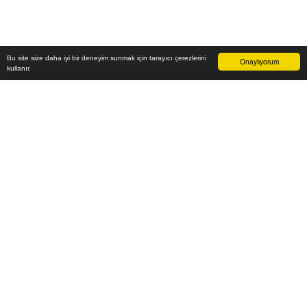
Bu site size daha iyi bir deneyim sunmak için tarayıcı çerezlerini
Onaylıyorum
kullanır.
57.200
₺
Sepete Ekle
Vade farksız 6 taksit
Aylık
9.533
TL öde