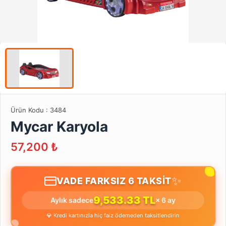
Ürün Kodu :
3484
Mycar Karyola
57,200
₺
✨
VADE FARKSIZ 6 TAKSİT
9,533.33 TL
Aylık sadece
× 6 ay
💎 Kredi kartınızla hiç faiz ödemeden taksitlendirin