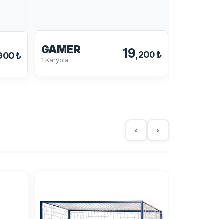
TETRA
Karyola
GAMER
19
,200 ₺
900 ₺
1 Karyola
‹
›