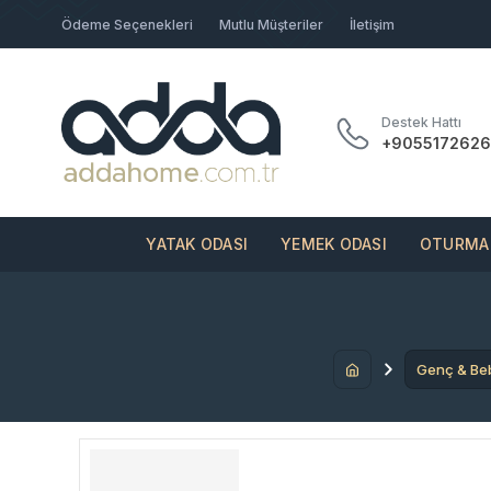
Ödeme Seçenekleri
Mutlu Müşteriler
İletişim
Destek Hattı
+9055172626
YATAK ODASI
YEMEK ODASI
OTURMA 
Genç & Be