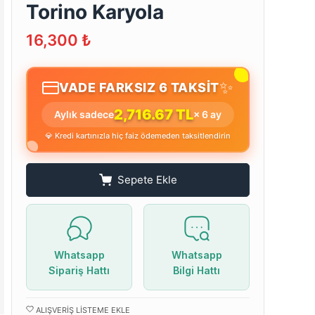
Torino Karyola
16,300
₺
✨
VADE FARKSIZ 6 TAKSİT
2,716.67 TL
Aylık sadece
× 6 ay
💎 Kredi kartınızla hiç faiz ödemeden taksitlendirin
Sepete Ekle
Whatsapp
Whatsapp
Sipariş Hattı
Bilgi Hattı
ALIŞVERIŞ LISTEME EKLE