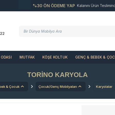
%30 ÖN ÖDEME YAP
Kalanını Ürün Teslimin
22
ODASI
MUTFAK
KÖŞE KOLTUK
GENÇ & BEBEK & ÇO
TORINO KARYOLA
bek & Çocuk
Çocuk/Genç Mobilyaları
Karyolalar