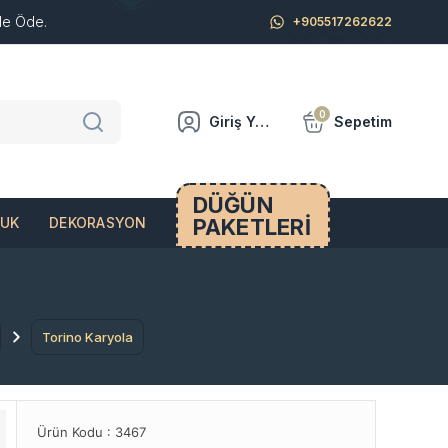
de Öde.
+905517262622
0
Giriş Yap
Sepetim
DÜĞÜN
PAKETLERİ
CUK
DEKORASYON
Torino Karyola
Ürün Kodu :
3467