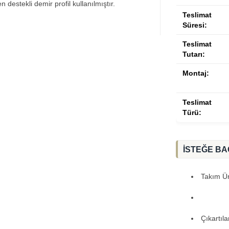
destekli demir profil kullanılmıştır.
Teslimat
Süresi:
Teslimat
Tutarı:
Montaj:
Teslimat
Türü:
İSTEĞE BA
Takım Ürü
Çıkartıl