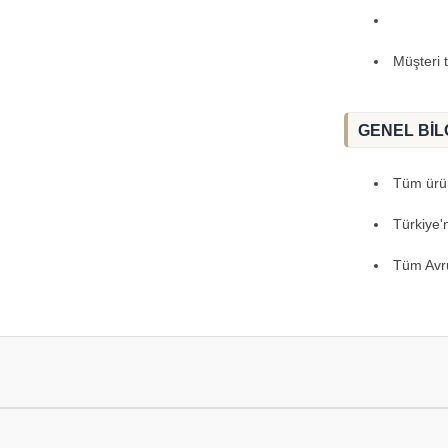
Müşteri 
GENEL BİL
Tüm ürünl
Türkiye'
Tüm Avru