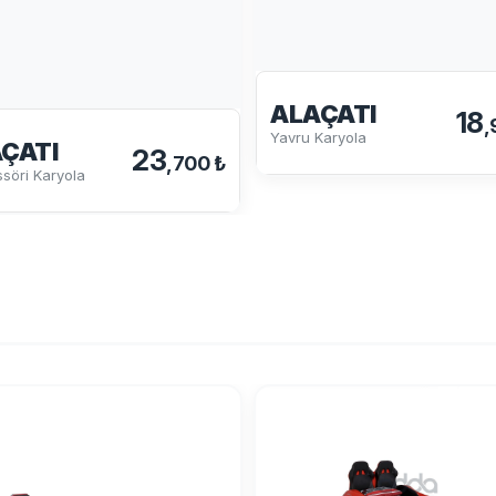
ALAÇATI
18
,
Yavru Karyola
ÇATI
23
,700 ₺
söri Karyola