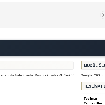
MODÜL ÖL
afında fileleri vardır. Karyola iç yatak ölçüleri 90 x 200 cm'dir, maksi
Genişlik: 208 cm
TESLİMAT 
Teslimat
Yapılan İller