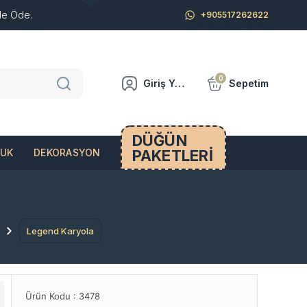
de Öde.
+905517262622
0
Giriş Yap
Sepetim
DÜĞÜN
PAKETLERİ
CUK
DEKORASYON
Legend Karyola
Ürün Kodu :
3478