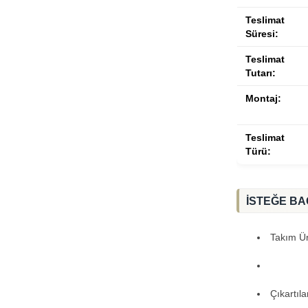
Teslimat
Süresi:
Teslimat
Tutarı:
Montaj:
Teslimat
Türü:
İSTEĞE BA
Takım Ürü
Çıkartıl