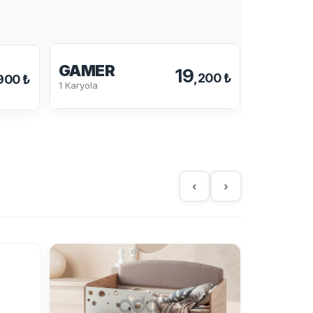
TETRA
Karyola
GAMER
19
,200 ₺
900 ₺
1 Karyola
‹
›