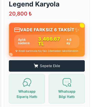
Legend Karyola
20,800
₺
✨
VADE FARKSIZ 6 TAKSİT
3,466.67
Aylık
× 6
sadece
TL
ay
💎 Kredi kartınızla hiç faiz ödemeden taksitlendirin
Sepete Ekle
Whatsapp
Whatsapp
Sipariş Hattı
Bilgi Hattı