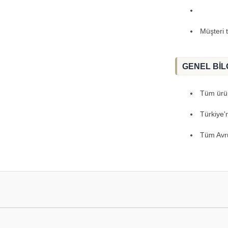
Müşteri 
GENEL BİL
Tüm ürünl
Türkiye'
Tüm Avru