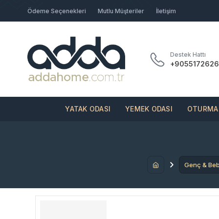
Ödeme Seçenekleri
Mutlu Müşteriler
İletişim
Destek Hattı
+9055172626
YATAK ODASI
YEMEK ODASI
OTURMA 
Genç & Be