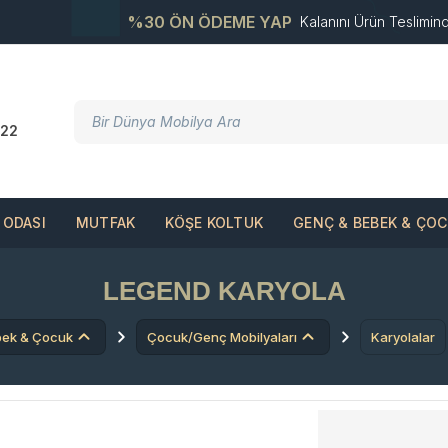
%30 ÖN ÖDEME YAP
Kalanını Ürün Teslimin
22
ODASI
MUTFAK
KÖŞE KOLTUK
GENÇ & BEBEK & ÇO
LEGEND KARYOLA
bek & Çocuk
Çocuk/Genç Mobilyaları
Karyolalar