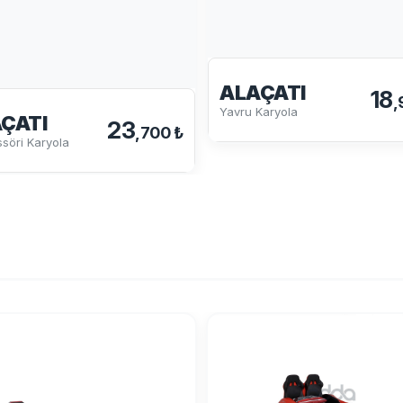
ALAÇATI
18
,
Yavru Karyola
ÇATI
23
,700 ₺
söri Karyola