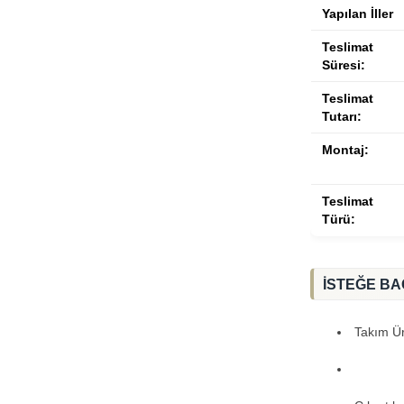
Yapılan İller
Teslimat
Süresi:
Teslimat
Tutarı:
Montaj:
Teslimat
Türü:
İSTEĞE BA
Takım Ürü