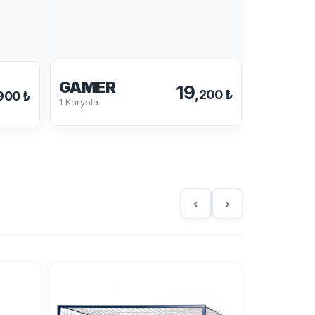
TETRA
Karyola
GAMER
19
,200 ₺
900 ₺
1 Karyola
‹
›