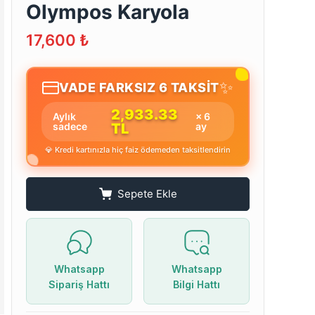
Olympos Karyola
17,600
₺
✨
VADE FARKSIZ 6 TAKSİT
2,933.33
Aylık
× 6
sadece
TL
ay
💎 Kredi kartınızla hiç faiz ödemeden taksitlendirin
Sepete Ekle
Whatsapp
Whatsapp
Sipariş Hattı
Bilgi Hattı