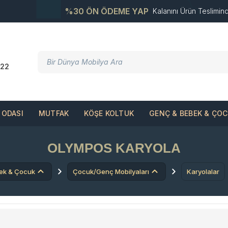
%30 ÖN ÖDEME YAP
Kalanını Ürün Teslimin
22
ODASI
MUTFAK
KÖŞE KOLTUK
GENÇ & BEBEK & ÇO
OLYMPOS KARYOLA
ek & Çocuk
Çocuk/Genç Mobilyaları
Karyolalar