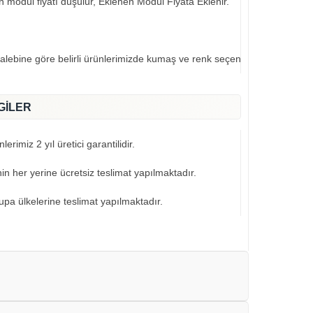
an modül fiyatı düşülür, Eklenen Modül Fiyata Eklenir.
talebine göre belirli ürünlerimizde kumaş ve renk seçeneklerimiz mevcut
GİLER
erimiz 2 yıl üretici garantilidir.
nin her yerine ücretsiz teslimat yapılmaktadır.
pa ülkelerine teslimat yapılmaktadır.