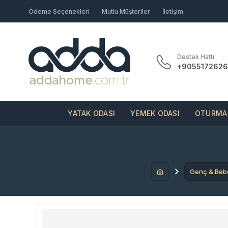
Ödeme Seçenekleri
Mutlu Müşteriler
İletişim
Destek Hattı
+9055172626
YATAK ODASI
YEMEK ODASI
OTURMA 
Genç & Beb