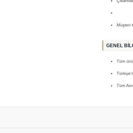
Çıkartıl
Müşteri 
GENEL BİL
Tüm ürünl
Türkiye'
Tüm Avru