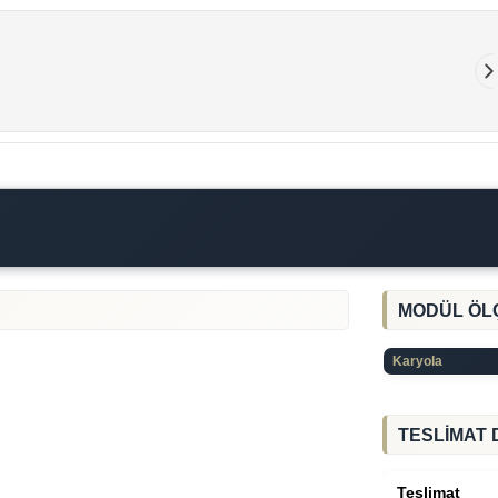
MODÜL ÖL
Karyola
TESLİMAT 
Teslimat