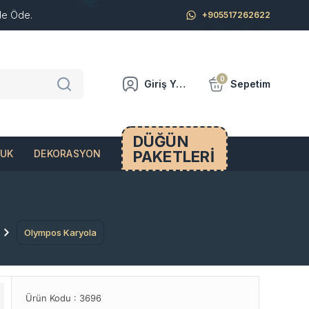
de Öde.
+905517262622
0
Giriş Yap
Sepetim
DÜĞÜN
PAKETLERİ
CUK
DEKORASYON
Olympos Karyola
Ürün Kodu :
3696