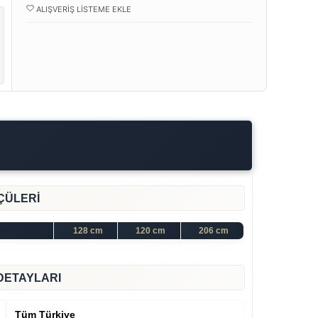
ALIŞVERIŞ LISTEME EKLE
ÇÜLERİ
128 cm
120 cm
206 cm
DETAYLARI
Tüm Türkiye