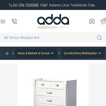
%30 ÖN ÖDEME YAP
Kalanını Ürün Tesliminde Öde.
0
Genç & Bebek & Çocuk
Çocuk/Genç Mobilyaları