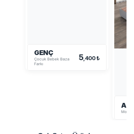
GENÇ
5
,400 ₺
Çocuk Bebek Baza
Farkı
ALA
Montes