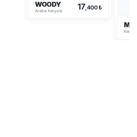
WOODY
17
,400 ₺
Araba Karyola
MY
Karyol