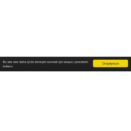
Bu site size daha iyi bir deneyim sunmak için tarayıcı çerezlerini
Onaylıyorum
kullanır.
16.300
₺
Sepete Ekle
Vade farksız 6 taksit
Aylık
2.717
TL öde