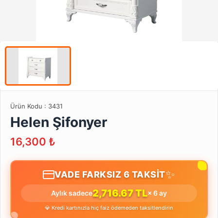
Ürün Kodu :
3431
Helen Şifonyer
16,300
₺
✨
VADE FARKSIZ 6 TAKSİT
2,716.67 TL
Aylık sadece
× 6 ay
💎 Kredi kartınızla hiç faiz ödemeden taksitlendirin