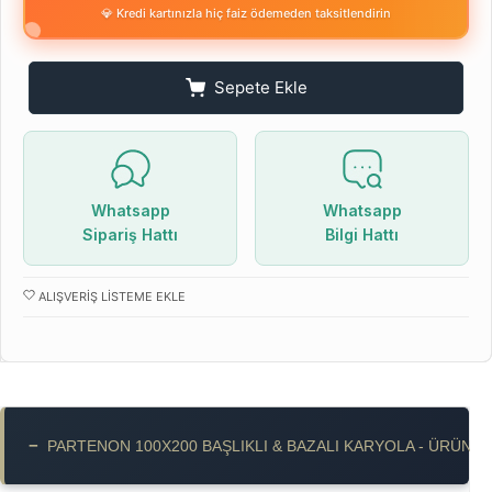
💎 Kredi kartınızla hiç faiz ödemeden taksitlendirin
Sepete Ekle
Whatsapp
Whatsapp
Sipariş Hattı
Bilgi Hattı
ALIŞVERIŞ LISTEME EKLE
−
PARTENON 100X200 BAŞLIKLI & BAZALI KARYOLA - ÜRÜN Ö