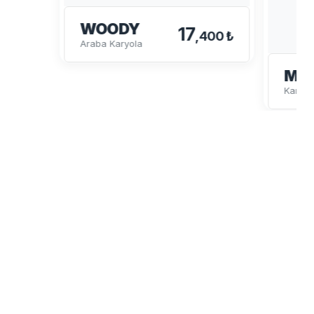
WOODY
17
,400 ₺
Araba Karyola
MY
Karyol