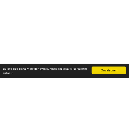
Bu site size daha iyi bir deneyim sunmak için tarayıcı çerezlerini
Onaylıyorum
kullanır.
29.400
₺
Sepete Ekle
Vade farksız 6 taksit
Aylık
4.900
TL öde