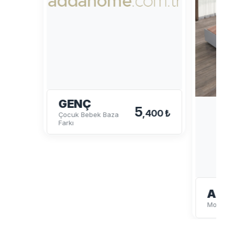
GENÇ
5
,400 ₺
Çocuk Bebek Baza
Farkı
ALA
Montes