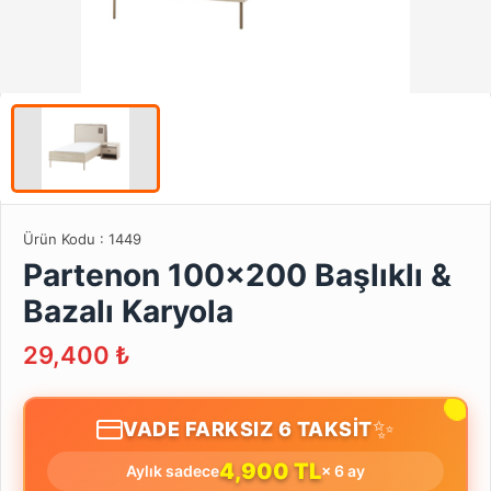
Ürün Kodu :
1449
Partenon 100x200 Başlıklı &
Bazalı Karyola
29,400
₺
✨
VADE FARKSIZ 6 TAKSİT
4,900 TL
Aylık sadece
× 6 ay