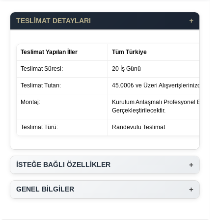
+
TESLİMAT DETAYLARI
Teslimat Yapılan İller
Tüm Türkiye
Teslimat Süresi:
20 İş Günü
Teslimat Tutarı:
45.000₺ ve Üzeri Alışverişlerinizde ücret 
Montaj:
Kurulum Anlaşmalı Profesyonel Ekipleri
Gerçekleştirilecektir.
Teslimat Türü:
Randevulu Teslimat
+
İSTEĞE BAĞLI ÖZELLİKLER
+
GENEL BİLGİLER