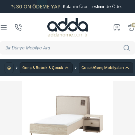
%30 ÖN ÖDEME YAP
Kalanını Ürün Tesliminde Öde.
0
Genç & Bebek & Çocuk
Çocuk/Genç Mobilyaları