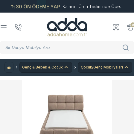
%30 ÖN ÖDEME YAP
Kalanını Ürün Tesliminde Öde.
0
Genç & Bebek & Çocuk
Çocuk/Genç Mobilyaları