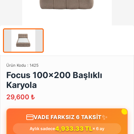
Ürün Kodu :
1425
Focus 100x200 Başlıklı
Karyola
29,600
₺
✨
VADE FARKSIZ 6 TAKSİT
4,933.33 TL
Aylık sadece
× 6 ay