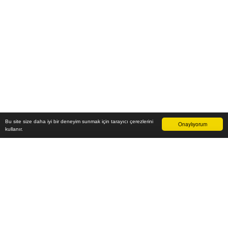
Bu site size daha iyi bir deneyim sunmak için tarayıcı çerezlerini
Onaylıyorum
kullanır.
29.600
₺
Sepete Ekle
Vade farksız 6 taksit
Aylık
4.933
TL öde