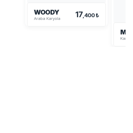
WOODY
17
,400 ₺
Araba Karyola
MY
Karyol