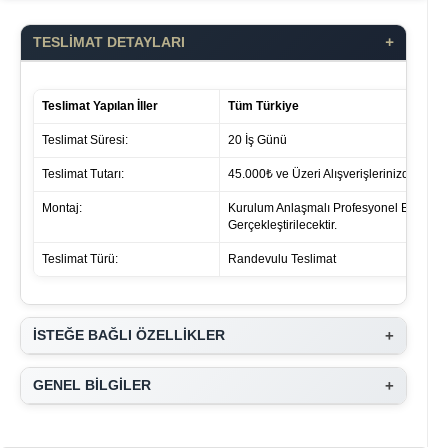
+
TESLİMAT DETAYLARI
Teslimat Yapılan İller
Tüm Türkiye
Teslimat Süresi:
20 İş Günü
Teslimat Tutarı:
45.000₺ ve Üzeri Alışverişlerinizde ücret 
Montaj:
Kurulum Anlaşmalı Profesyonel Ekipleri
Gerçekleştirilecektir.
Teslimat Türü:
Randevulu Teslimat
+
İSTEĞE BAĞLI ÖZELLİKLER
+
GENEL BİLGİLER