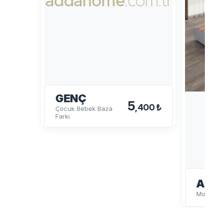
GENÇ
5
,400 ₺
Çocuk Bebek Baza
Farkı
ALA
Montes