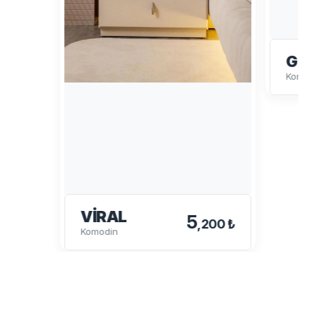
GÜ
Komod
VIRAL
5
,200 ₺
Komodin