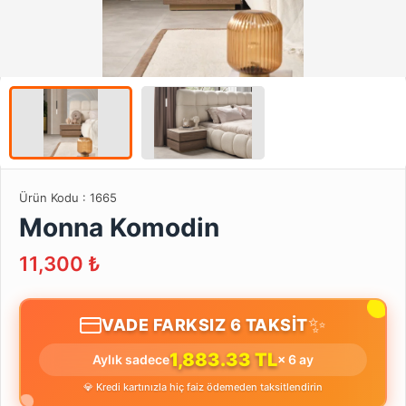
Ürün Kodu :
1665
Monna Komodin
11,300
₺
✨
VADE FARKSIZ 6 TAKSİT
1,883.33 TL
Aylık sadece
× 6 ay
💎 Kredi kartınızla hiç faiz ödemeden taksitlendirin