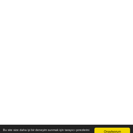
Bu site size daha iyi bir deneyim sunmak için tarayıcı çerezlerini
Onaylıyorum