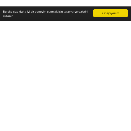
Bu site size daha iyi bir deneyim sunmak için tarayıcı çerezlerini
Onaylıyorum
kullanır.
6.200
₺
Sepete Ekle
Vade farksız 6 taksit
Aylık
1.033
TL öde