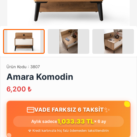
Ürün Kodu :
3807
Amara Komodin
6,200
₺
✨
VADE FARKSIZ 6 TAKSİT
1,033.33 TL
Aylık sadece
× 6 ay
💎 Kredi kartınızla hiç faiz ödemeden taksitlendirin