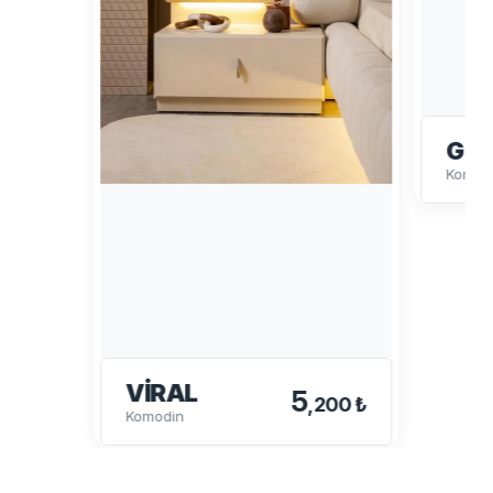
GÜ
Komod
VIRAL
5
,200 ₺
Komodin