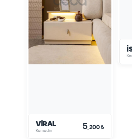
İSA
Komod
VIRAL
5
,200 ₺
Komodin