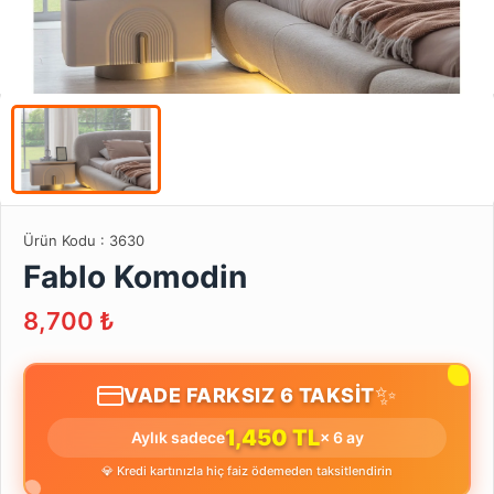
Ürün Kodu :
3630
Fablo Komodin
8,700
₺
✨
VADE FARKSIZ 6 TAKSİT
1,450 TL
Aylık sadece
× 6 ay
💎 Kredi kartınızla hiç faiz ödemeden taksitlendirin