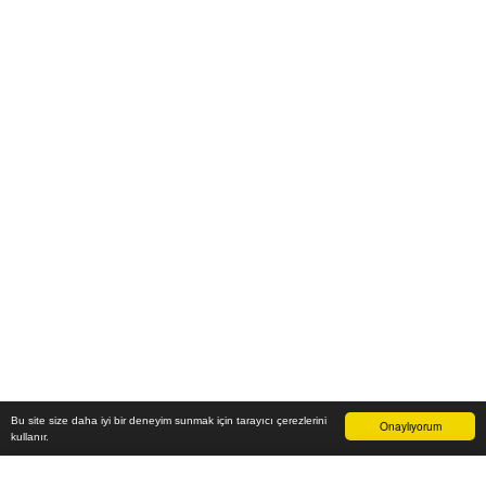
Bu site size daha iyi bir deneyim sunmak için tarayıcı çerezlerini
Onaylıyorum
kullanır.
8.700
₺