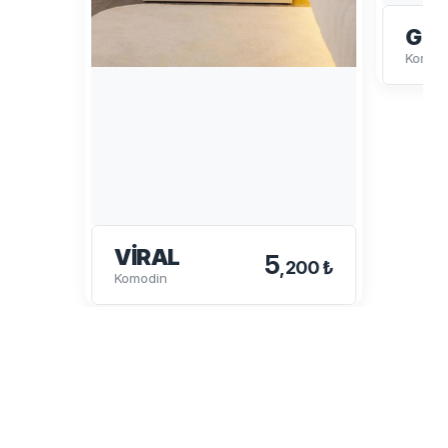
GÜ
Komod
VIRAL
5
,200 ₺
Komodin