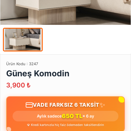
Ürün Kodu :
3247
Güneş Komodin
3,900
₺
✨
VADE FARKSIZ 6 TAKSİT
650 TL
Aylık sadece
× 6 ay
💎 Kredi kartınızla hiç faiz ödemeden taksitlendirin