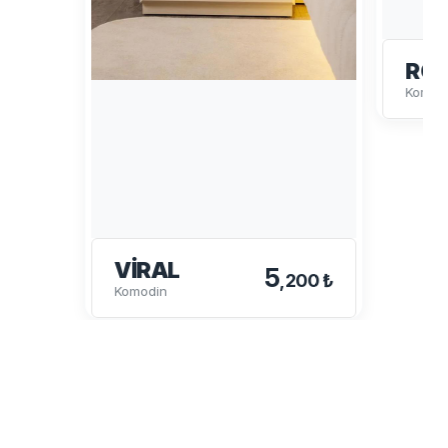
RO
Komod
VIRAL
5
,200 ₺
Komodin