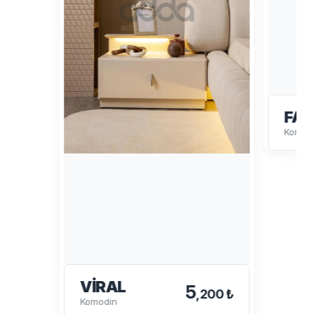
FAB
Komod
VIRAL
5
,200 ₺
Komodin