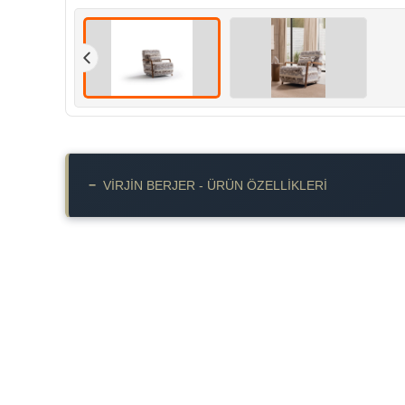
−
VIRJIN BERJER - ÜRÜN ÖZELLIKLERI