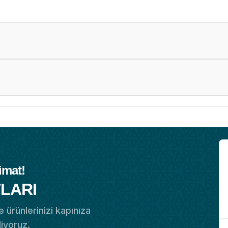
imat!
LARI
 ürünlerinizi kapınıza
diyoruz.