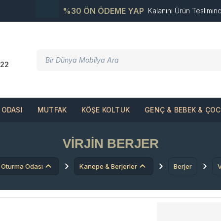
%30 ÖN ÖDEME YAP
Kalanını Ürün Teslimin
22
ODASI
MUTFAK
KÖŞE KOLTUK
GENÇ & BEBEK & ÇO
VIRJIN BERJER
Oturma Odası
Kanepe & Berjerler
Berjer
V