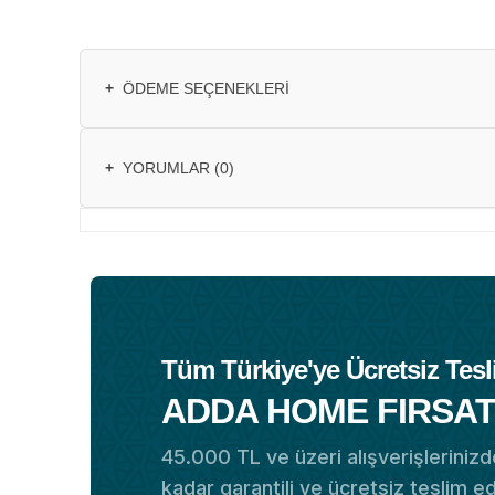
+
ÖDEME SEÇENEKLERI
+
YORUMLAR (0)
Tüm Türkiye'ye Ücretsiz Tesl
ADDA HOME FIRSAT
45.000 TL ve üzeri alışverişlerinizde
kadar garantili ve ücretsiz teslim e