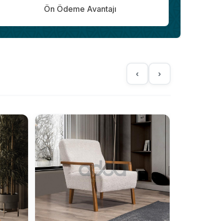
Ön Ödeme Avantajı
‹
›