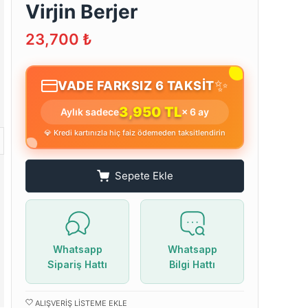
Virjin Berjer
23,700
₺
✨
VADE FARKSIZ 6 TAKSİT
3,950 TL
Aylık sadece
× 6 ay
💎 Kredi kartınızla hiç faiz ödemeden taksitlendirin
Sepete Ekle
Whatsapp
Whatsapp
Sipariş Hattı
Bilgi Hattı
ALIŞVERIŞ LISTEME EKLE