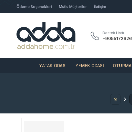
Ödeme Seçenekleri
Mutlu Müşteriler
İletişim
Destek Hattı
+9055172626
YATAK ODASI
YEMEK ODASI
OTURMA 