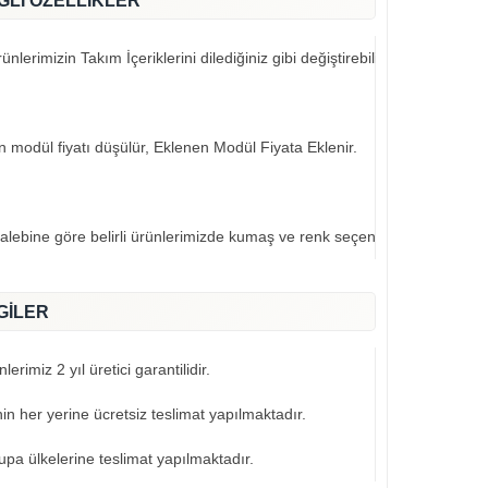
ĞLI ÖZELLİKLER
nlerimizin Takım İçeriklerini dilediğiniz gibi değiştirebilirsiniz..
an modül fiyatı düşülür, Eklenen Modül Fiyata Eklenir.
talebine göre belirli ürünlerimizde kumaş ve renk seçeneklerimiz mevcut
GİLER
erimiz 2 yıl üretici garantilidir.
nin her yerine ücretsiz teslimat yapılmaktadır.
pa ülkelerine teslimat yapılmaktadır.