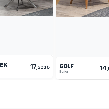
EK
17
GOLF
14
,300 ₺
,
Berjer