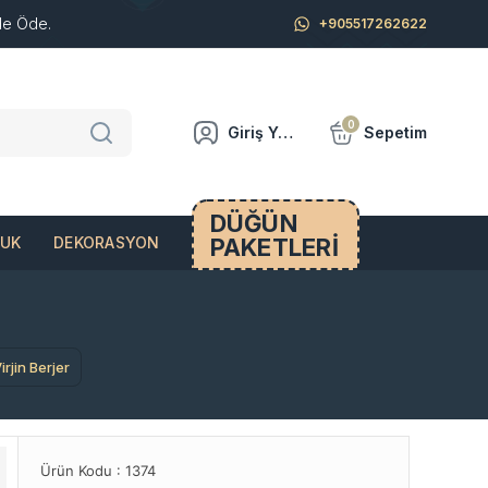
de Öde.
+905517262622
0
Giriş Yap
Sepetim
DÜĞÜN
PAKETLERİ
CUK
DEKORASYON
irjin Berjer
Ürün Kodu :
1374