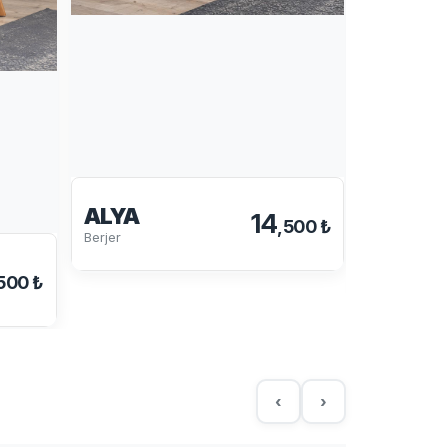
ALYA
14
,500 ₺
Berjer
TEXAS
Berjer
500 ₺
‹
›