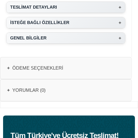
+
TESLİMAT DETAYLARI
+
İSTEĞE BAĞLI ÖZELLİKLER
+
GENEL BİLGİLER
+
ÖDEME SEÇENEKLERI
+
YORUMLAR (0)
Tüm Türkiye'ye Ücretsiz Teslimat!