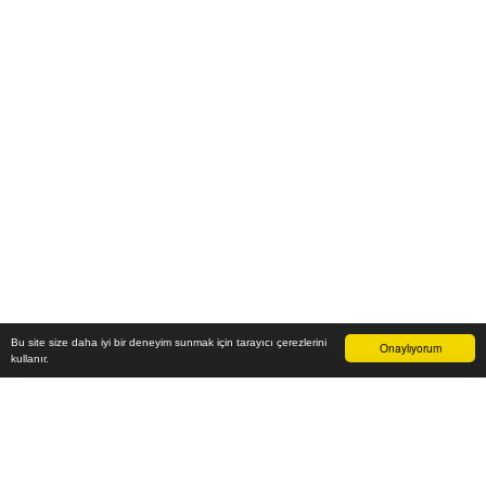
Bu site size daha iyi bir deneyim sunmak için tarayıcı çerezlerini
Onaylıyorum
kullanır.
12.800
₺
Sepete Ekle
Vade farksız 6 taksit
Aylık
2.133
TL öde