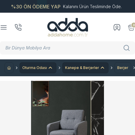
%30 ÖN ÖDEME YAP
Kalanını Ürün Tesliminde Öde.
0
Oturma Odası
Kanepe & Berjerler
Berjer