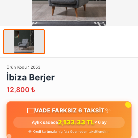
Ürün Kodu :
2053
İbiza Berjer
12,800
₺
✨
VADE FARKSIZ 6 TAKSİT
2,133.33 TL
Aylık sadece
× 6 ay
💎 Kredi kartınızla hiç faiz ödemeden taksitlendirin