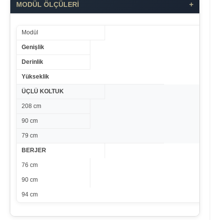
+
MODÜL ÖLÇÜLERİ
Modül
Genişlik
Derinlik
Yükseklik
ÜÇLÜ KOLTUK
208 cm
90 cm
79 cm
BERJER
76 cm
90 cm
94 cm