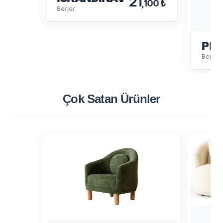
21
,100 ₺
Berjer
PE
Berjer
Çok Satan
Ürünler