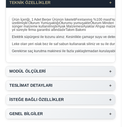
+
TEKNİK ÖZELLİKLER
Ürün İçeriği, 1 Adet Berjer Ürünün İskeletiFırınlanmış %100 masif kayın ağ
üretilmiştir.Oturum YumuşaklığıOturumu yumuşaktırOturum Minderi Malzem
sünger malzeme kullanılmıştırAyak MalzemesiAyaklar Ahşap malzemedirGa
yıl süreyle firma garantisi altındadırTakım Bakımı
Elektrik süpürgesi ile tozunu alınız. Kesinlikle çamaşır suyu ve deterjan kul
Leke olan yeri ıslak bez ile saf sabun kullanarak siliniz ve su ile durulayınız
Gerekirse saç kurutma makinesi ile fazla yaklaştırmadan kurulayabilirsiniz.
+
MODÜL ÖLÇÜLERİ
+
TESLİMAT DETAYLARI
+
İSTEĞE BAĞLI ÖZELLİKLER
+
GENEL BİLGİLER