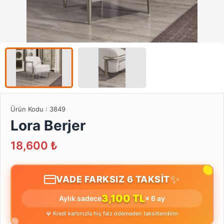
Ürün Kodu :
3849
Lora Berjer
18,600
₺
✨
VADE FARKSIZ 6 TAKSİT
3,100 TL
Aylık sadece
× 6 ay
💎 Kredi kartınızla hiç faiz ödemeden taksitlendirin