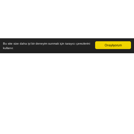
Bu site size daha iyi bir deneyim sunmak için tarayıcı çerezlerini
Onaylıyorum
kullanır.
18.600
₺
Sepete Ekle
Vade farksız 6 taksit
Aylık
3.100
TL öde