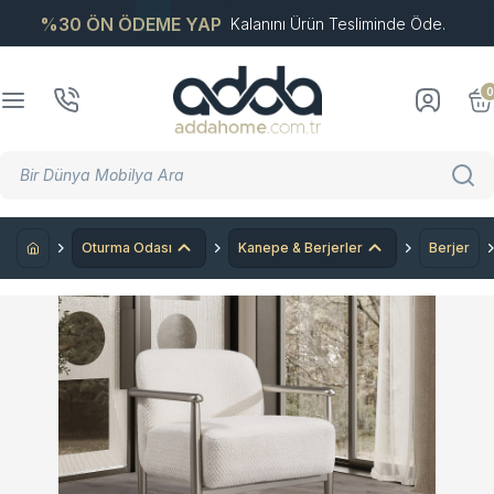
%30 ÖN ÖDEME YAP
Kalanını Ürün Tesliminde Öde.
0
Oturma Odası
Kanepe & Berjerler
Berjer