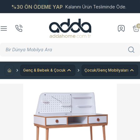
%30 ÖN ÖDEME YAP
Kalanını Ürün Tesliminde Öde.
0
Genç & Bebek & Çocuk
Çocuk/Genç Mobilyaları