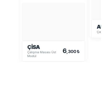
AU
Çalışm
ÇISA
6
,300 ₺
Çalışma Masası Üst
Modül