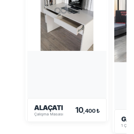
ALAÇATI
10
,400 ₺
Çalışma Masası
GA
1 Çalı