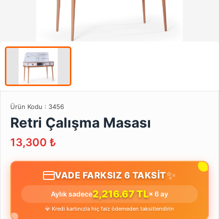
Ürün Kodu :
3456
Retri Çalışma Masası
13,300
₺
✨
VADE FARKSIZ 6 TAKSİT
2,216.67 TL
Aylık sadece
× 6 ay
💎 Kredi kartınızla hiç faiz ödemeden taksitlendirin