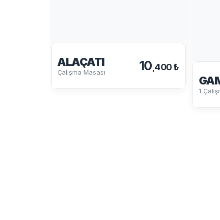
ALAÇATI
10
,400 ₺
Çalışma Masası
GA
1 Çalı