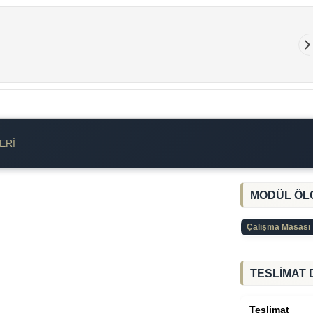
ERI
MODÜL ÖL
Çalışma Masası
TESLİMAT 
Teslimat