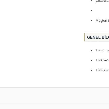
Çıkartıla
Müşteri 
GENEL BİL
Tüm ürünl
Türkiye'
Tüm Avru