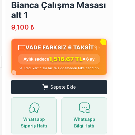
Bianca Çalışma Masası
alt 1
9,100
₺
✨
VADE FARKSIZ 6 TAKSİT
1,516.67 TL
Aylık sadece
× 6 ay
💎 Kredi kartınızla hiç faiz ödemeden taksitlendirin
Sepete Ekle
Whatsapp
Whatsapp
Sipariş Hattı
Bilgi Hattı