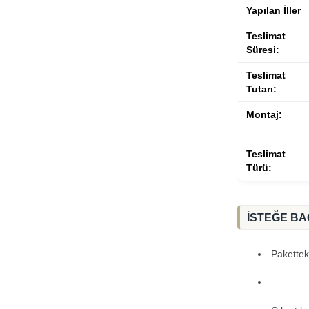
Yapılan İller
Teslimat
Süresi:
Teslimat
Tutarı:
Montaj:
Teslimat
Türü:
İSTEĞE BA
Paketteki