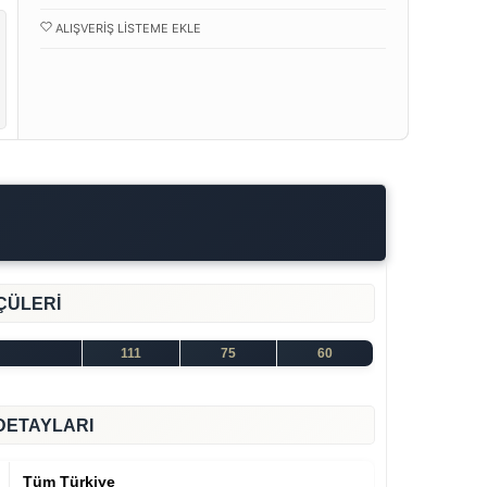
ALIŞVERIŞ LISTEME EKLE
ÇÜLERİ
111
75
60
DETAYLARI
Tüm Türkiye