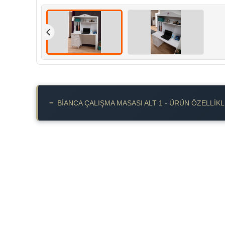
−
BIANCA ÇALIŞMA MASASI ALT 1 - ÜRÜN ÖZELLIKL