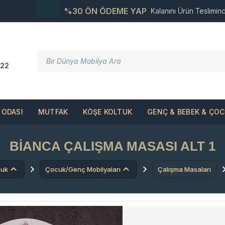
%30 ÖN ÖDEME YAP
Kalanını Ürün Teslimin
22
ODASI
MUTFAK
KÖŞE KOLTUK
GENÇ & BEBEK & ÇO
BIANCA ÇALIŞMA MASASI ALT 1
cuk
Çocuk/Genç Mobilyaları
Çalışma Masaları