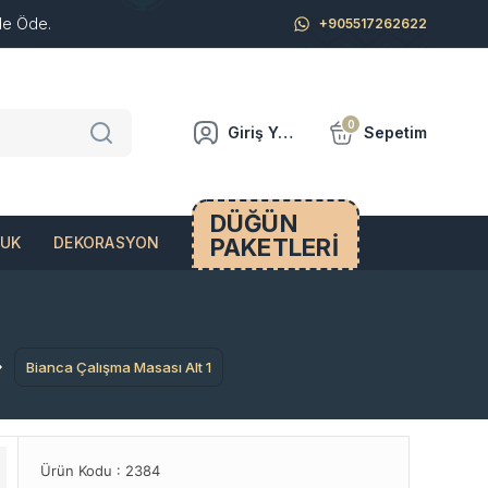
de Öde.
+905517262622
0
Giriş Yap
Sepetim
DÜĞÜN
PAKETLERİ
CUK
DEKORASYON
Bianca Çalışma Masası Alt 1
Ürün Kodu :
2384