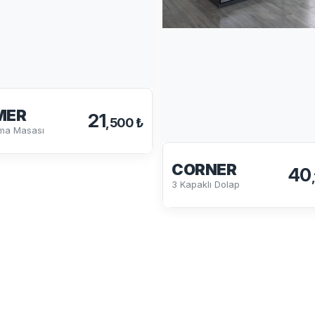
MER
21
,500 ₺
şma Masası
CORNER
40
3 Kapaklı Dolap