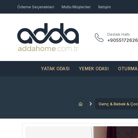
Ödeme Seçenekleri
Mutlu Müşteriler
İletişim
Destek Hattı
+9055172626
YATAK ODASI
YEMEK ODASI
OTURMA 
Genç & Bebek & Ço