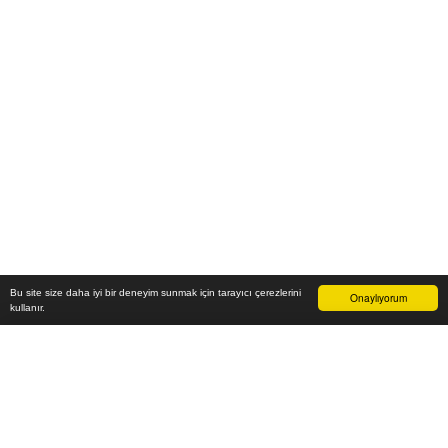
Bu site size daha iyi bir deneyim sunmak için tarayıcı çerezlerini
Onaylıyorum
kullanır.
25.300
₺
Sepete Ekle
Vade farksız 6 taksit
Aylık
4.217
TL öde