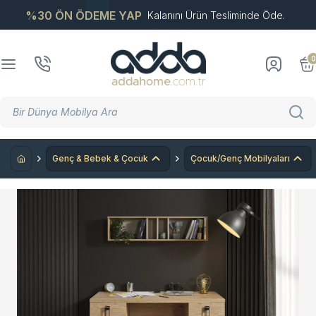
%30 ÖN ÖDEME YAP
Kalanını Ürün Tesliminde Öde.
0
Genç & Bebek & Çocuk
Çocuk/Genç Mobilyaları