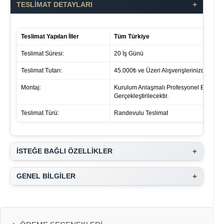
+
TESLİMAT DETAYLARI
Teslimat Yapılan İller
Tüm Türkiye
Teslimat Süresi:
20 İş Günü
Teslimat Tutarı:
45.000₺ ve Üzeri Alışverişlerinizde ücret 
Montaj:
Kurulum Anlaşmalı Profesyonel Ekipleri
Gerçekleştirilecektir.
Teslimat Türü:
Randevulu Teslimat
+
İSTEĞE BAĞLI ÖZELLİKLER
+
GENEL BİLGİLER