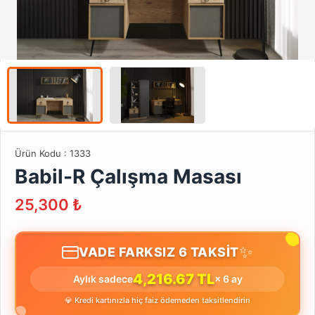
Ürün Kodu :
1333
Babil-R Çalışma Masası
25,300
₺
✨
VADE FARKSIZ 6 TAKSİT
4,216.67 TL
Aylık sadece
× 6 ay
💎 Kredi kartınızla hiç faiz ödemeden taksitlendirin