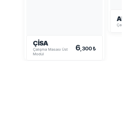
AU
Çalışm
ÇISA
6
,300 ₺
Çalışma Masası Üst
Modül