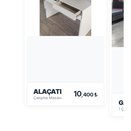
ALAÇATI
10
,400 ₺
Çalışma Masası
GA
1 Çalı