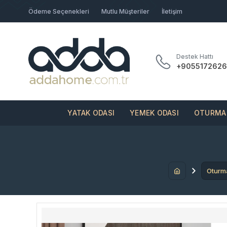
Ödeme Seçenekleri
Mutlu Müşteriler
İletişim
Destek Hattı
+9055172626
YATAK ODASI
YEMEK ODASI
OTURMA 
Oturm