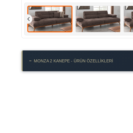
−
MONZA 2 KANEPE - ÜRÜN ÖZELLIKLERI