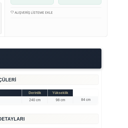
ALIŞVERIŞ LISTEME EKLE
ÇÜLERİ
Derinlik
Yükseklik
84 cm
240 cm
98 cm
DETAYLARI