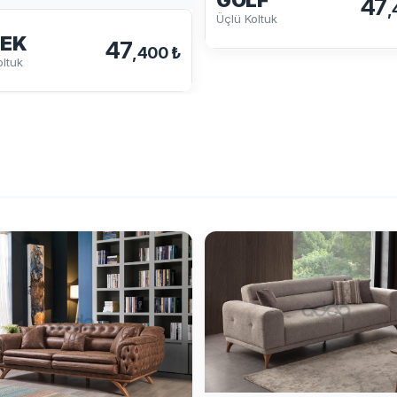
47
,
Üçlü Koltuk
EK
47
,400 ₺
oltuk