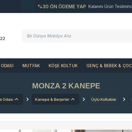
%30 ÖN ÖDEME YAP
Kalanını Ürün Teslimin
22
ODASI
MUTFAK
KÖŞE KOLTUK
GENÇ & BEBEK & ÇO
MONZA 2 KANEPE
a Odası
Kanepe & Berjerler
Üçlü Koltuklar