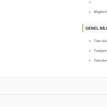
Müşteri 
GENEL BİL
Tüm ürünl
Türkiye'
Tüm Avru