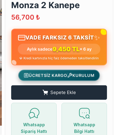
Monza 2 Kanepe
56,700
₺
✨
VADE FARKSIZ 6 TAKSİT
9,450 TL
Aylık sadece
× 6 ay
💎 Kredi kartınızla hiç faiz ödemeden taksitlendirin
ÜCRETSİZ KARGO
KURULUM
Sepete Ekle
Whatsapp
Whatsapp
Sipariş Hattı
Bilgi Hattı