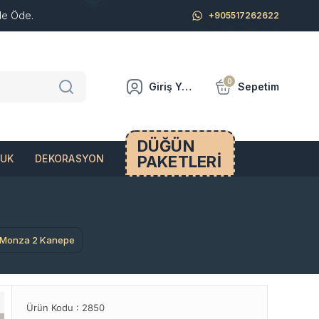
de Öde.
+905517262622
0
Giriş Yap
Sepetim
DÜĞÜN
PAKETLERİ
CUK
DEKORASYON
Monza 2 Kanepe
Ürün Kodu :
2850