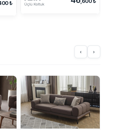
46
,600 ₺
TEXAS
400 ₺
Üçlü Koltuk
Üçlü Koltuk
‹
›