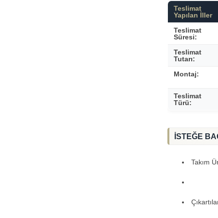
Teslimat
Yapılan İller
Teslimat
Süresi:
Teslimat
Tutarı:
Montaj:
Teslimat
Türü:
İSTEĞE BA
Takım Ürü
Çıkartıl