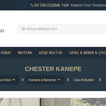
%30 ÖN ÖDEME YAP
Kalanını Ürün Teslimin
22
ODASI
MUTFAK
KÖŞE KOLTUK
GENÇ & BEBEK & ÇO
CHESTER KANEPE
a Odası
Kanepe & Berjerler
Üçlü Koltuklar