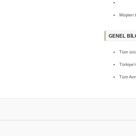
Müşteri 
GENEL BİL
Tüm ürünl
Türkiye'
Tüm Avru