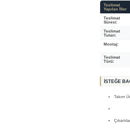
Teslimat
Yapılan İller
Teslimat
Süresi:
Teslimat
Tutarı:
Montaj:
Teslimat
Türü:
İSTEĞE BA
Takım Ürü
Çıkartıl