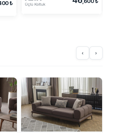
46
,600 ₺
TEXAS
400 ₺
Üçlü Koltuk
Üçlü Koltuk
‹
›