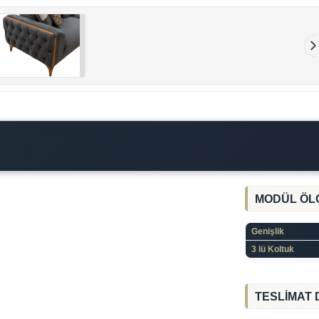
MODÜL ÖL
Genişlik
3 lü Koltuk
TESLİMAT 