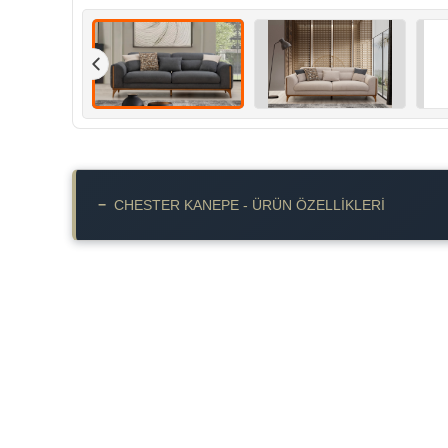
−
CHESTER KANEPE - ÜRÜN ÖZELLIKLERI