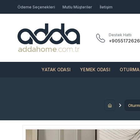
Ödeme Seçenekleri
Mutlu Müşteriler
İletişim
Destek Hattı
+9055172626
YATAK ODASI
YEMEK ODASI
OTURMA 
Oturm