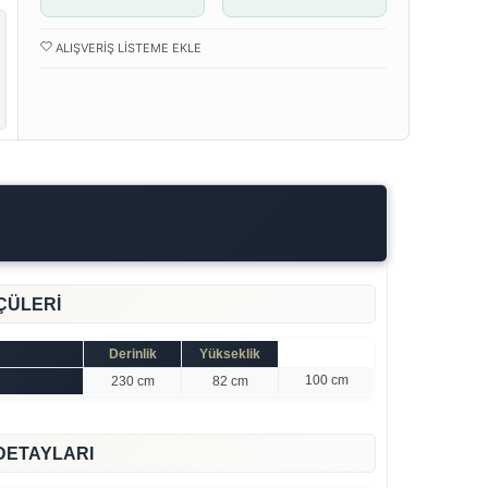
ALIŞVERIŞ LISTEME EKLE
ÇÜLERİ
Derinlik
Yükseklik
100 cm
230 cm
82 cm
DETAYLARI