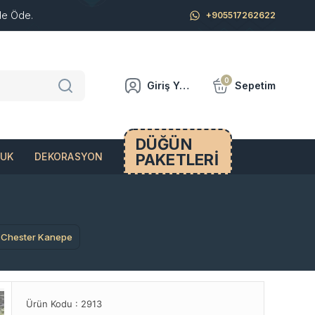
de Öde.
+905517262622
0
Giriş Yap
Sepetim
DÜĞÜN
PAKETLERİ
CUK
DEKORASYON
Chester Kanepe
Ürün Kodu :
2913