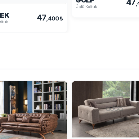
47
,
Üçlü Koltuk
EK
47
,400 ₺
oltuk