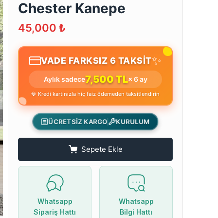
Chester Kanepe
45,000
₺
✨
VADE FARKSIZ 6 TAKSİT
7,500 TL
Aylık sadece
× 6 ay
💎 Kredi kartınızla hiç faiz ödemeden taksitlendirin
ÜCRETSİZ KARGO
KURULUM
Sepete Ekle
Whatsapp
Whatsapp
Sipariş Hattı
Bilgi Hattı