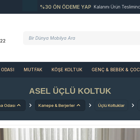
%30 ÖN ÖDEME YAP
Kalanını Ürün Teslimin
22
ODASI
MUTFAK
KÖŞE KOLTUK
GENÇ & BEBEK & ÇO
ASEL ÜÇLÜ KOLTUK
a Odası
Kanepe & Berjerler
Üçlü Koltuklar