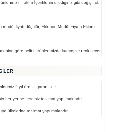
nlerimizin Takım İçeriklerini dilediğiniz gibi değiştirebilirsiniz..
an modül fiyatı düşülür, Eklenen Modül Fiyata Eklenir.
talebine göre belirli ürünlerimizde kumaş ve renk seçeneklerimiz mevcut
GİLER
erimiz 2 yıl üretici garantilidir.
nin her yerine ücretsiz teslimat yapılmaktadır.
pa ülkelerine teslimat yapılmaktadır.