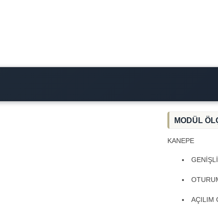
MODÜL ÖL
KANEPE
GENİŞL
OTURUM
AÇILIM 