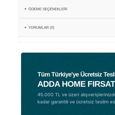
+
ÖDEME SEÇENEKLERI
+
YORUMLAR (0)
Tüm Türkiye'ye Ücretsiz Tesl
ADDA HOME FIRSAT
45.000 TL ve üzeri alışverişlerinizde
kadar garantili ve ücretsiz teslim e