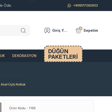
de Öde.
+905517262622
0
Giriş Yap
Sepetim
DÜĞÜN
PAKETLERİ
CUK
DEKORASYON
Asel Üçlü Koltuk
Ürün Kodu :
1195