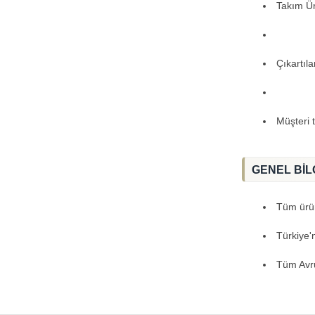
Takım Ürü
Çıkartıl
Müşteri 
GENEL BİL
Tüm ürünl
Türkiye'
Tüm Avru