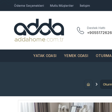
Ödeme Seçenekleri
Mutlu Müşteriler
İletişim
Destek Hattı
+9055172626
YATAK ODASI
YEMEK ODASI
OTURMA 
Oturm