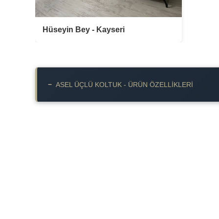
Hüseyin Bey - Kayseri
−
ASEL ÜÇLÜ KOLTUK - ÜRÜN ÖZELLIKLERI