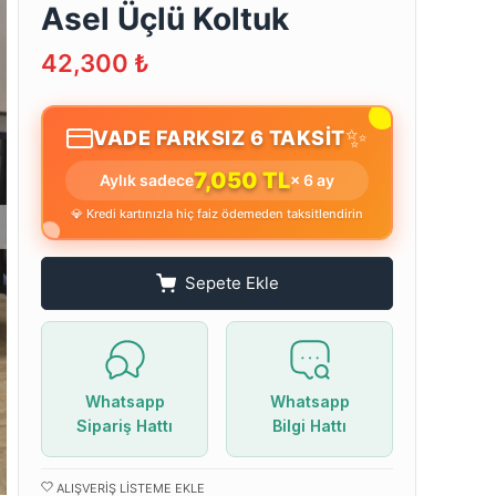
Asel Üçlü Koltuk
42,300
₺
✨
VADE FARKSIZ 6 TAKSİT
7,050 TL
Aylık sadece
× 6 ay
💎 Kredi kartınızla hiç faiz ödemeden taksitlendirin
Sepete Ekle
Whatsapp
Whatsapp
Sipariş Hattı
Bilgi Hattı
ALIŞVERIŞ LISTEME EKLE