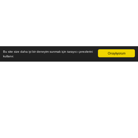
Bu site size daha iyi bir deneyim sunmak için tarayıcı çerezlerini
Onaylıyorum
kullanır.
-
₺
Sepete Ekle
Vade farksız 6 taksit
Aylık
-
TL öde