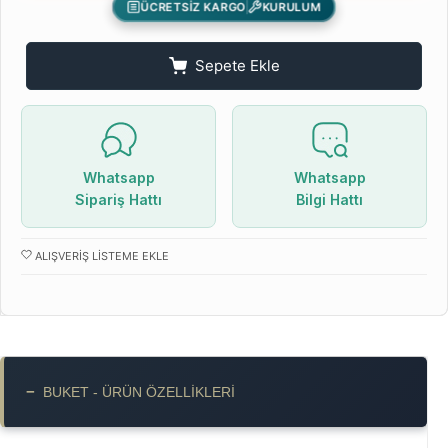
ÜCRETSİZ KARGO
KURULUM
Sepete Ekle
Whatsapp
Whatsapp
Sipariş Hattı
Bilgi Hattı
ALIŞVERIŞ LISTEME EKLE
−
BUKET - ÜRÜN ÖZELLIKLERI