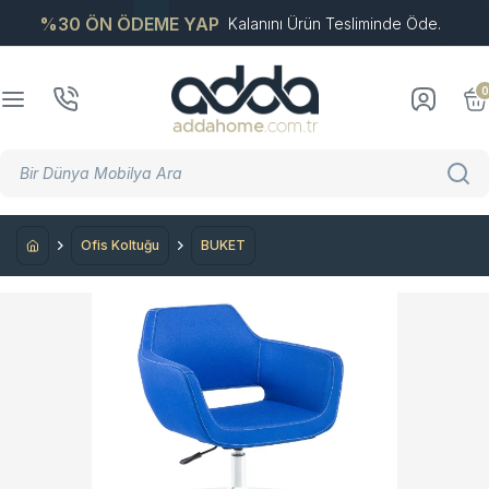
%30 ÖN ÖDEME YAP
Kalanını Ürün Tesliminde Öde.
0
Ofis Koltuğu
BUKET