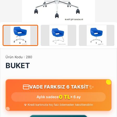
Ürün Kodu :
280
BUKET
✨
VADE FARKSIZ 6 TAKSİT
0 TL
Aylık sadece
× 6 ay
💎 Kredi kartınızla hiç faiz ödemeden taksitlendirin