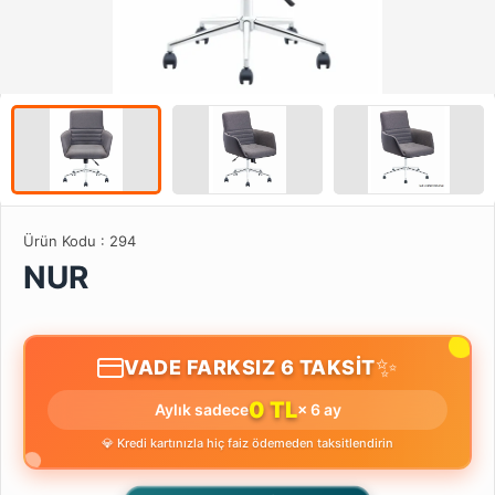
Ürün Kodu :
294
NUR
✨
VADE FARKSIZ 6 TAKSİT
0 TL
Aylık sadece
× 6 ay
💎 Kredi kartınızla hiç faiz ödemeden taksitlendirin