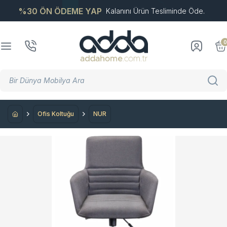
%30 ÖN ÖDEME YAP
Kalanını Ürün Tesliminde Öde.
0
Ofis Koltuğu
NUR