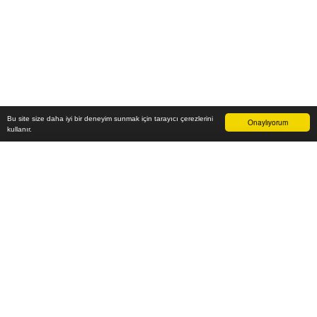
Bu site size daha iyi bir deneyim sunmak için tarayıcı çerezlerini
Onaylıyorum
kullanır.
-
₺
Sepete Ekle
Vade farksız 6 taksit
Aylık
-
TL öde