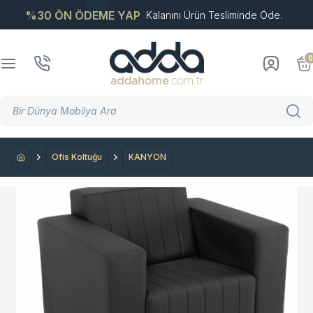
%30 ÖN ÖDEME YAP
Kalanını Ürün Tesliminde Öde.
0
Ofis Koltuğu
KANYON