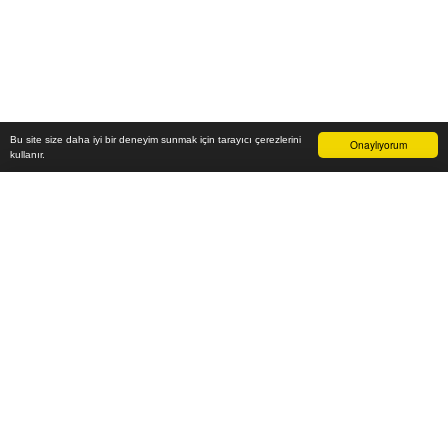
Bu site size daha iyi bir deneyim sunmak için tarayıcı çerezlerini
Onaylıyorum
kullanır.
-
₺
Sepete Ekle
Vade farksız 6 taksit
Aylık
-
TL öde