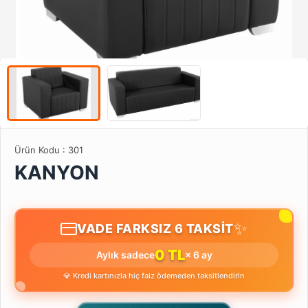
Ürün Kodu :
301
KANYON
✨
VADE FARKSIZ 6 TAKSİT
0 TL
Aylık sadece
× 6 ay
💎 Kredi kartınızla hiç faiz ödemeden taksitlendirin