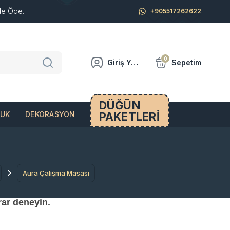
de Öde.
+905517262622
0
Giriş Yap
Sepetim
DÜĞÜN
PAKETLERİ
CUK
DEKORASYON
Aura Çalışma Masası
rar deneyin.