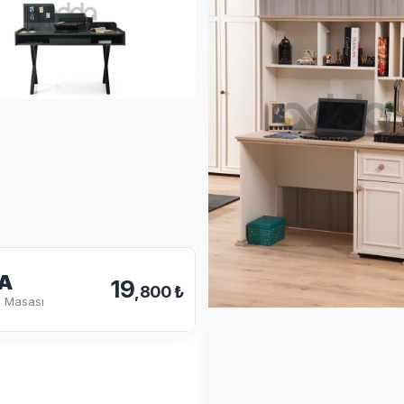
A
19
,800 ₺
 Masası