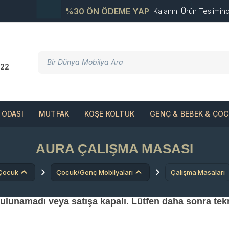
%30 ÖN ÖDEME YAP
Kalanını Ürün Teslimin
22
ODASI
MUTFAK
KÖŞE KOLTUK
GENÇ & BEBEK & ÇO
AURA ÇALIŞMA MASASI
Çocuk
Çocuk/Genç Mobilyaları
Çalışma Masaları
 bulunamadı veya satışa kapalı. Lütfen daha sonra tek