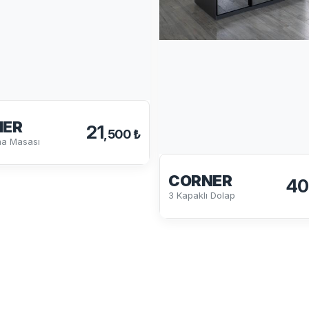
ER
21
,500 ₺
ma Masası
CORNER
40
3 Kapaklı Dolap