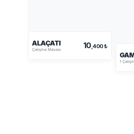
ALAÇATI
10
,400 ₺
Çalışma Masası
GAM
1 Çalış