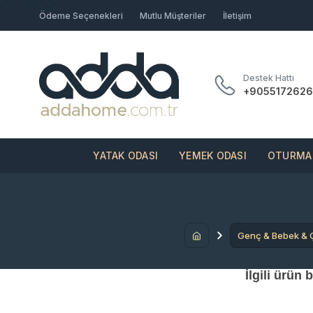
Ödeme Seçenekleri
Mutlu Müşteriler
İletişim
Destek Hattı
+9055172626
YATAK ODASI
YEMEK ODASI
OTURMA 
Genç & Bebek & 
İlgili ürün