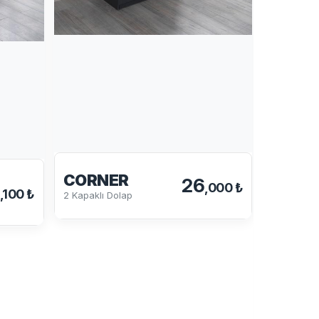
CORNER
26
,000 ₺
,100 ₺
2 Kapaklı Dolap