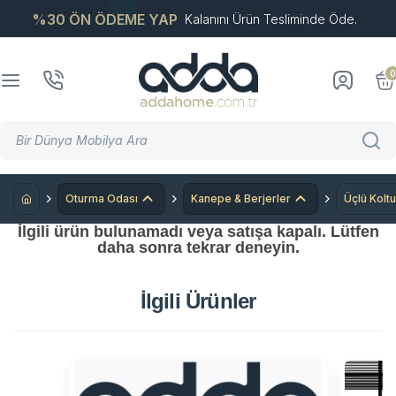
%30 ÖN ÖDEME YAP
Kalanını Ürün Tesliminde Öde.
0
Oturma Odası
Kanepe & Berjerler
Üçlü Koltu
İlgili ürün bulunamadı veya satışa kapalı. Lütfen
daha sonra tekrar deneyin.
İlgili Ürünler