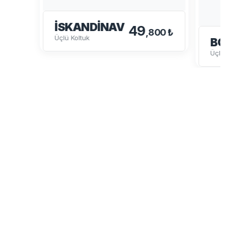
İSKANDINAV
49
,800 ₺
Üçlü Koltuk
BO
Üçlü 