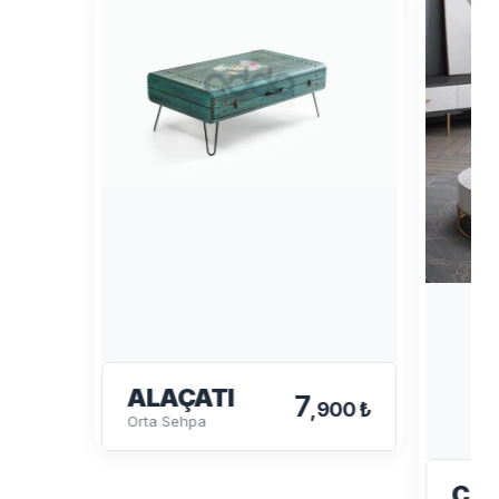
ALAÇATI
7
,900 ₺
Orta Sehpa
C-1