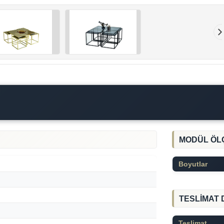
MODÜL ÖL
Boyutlar
TESLİMAT 
Teslimat