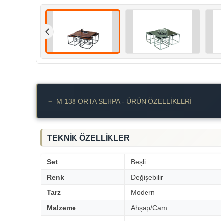
−
M 138 ORTA SEHPA - ÜRÜN ÖZELLIKLERI
TEKNİK ÖZELLİKLER
Set
Beşli
Renk
Değişebilir
Tarz
Modern
Malzeme
Ahşap/Cam