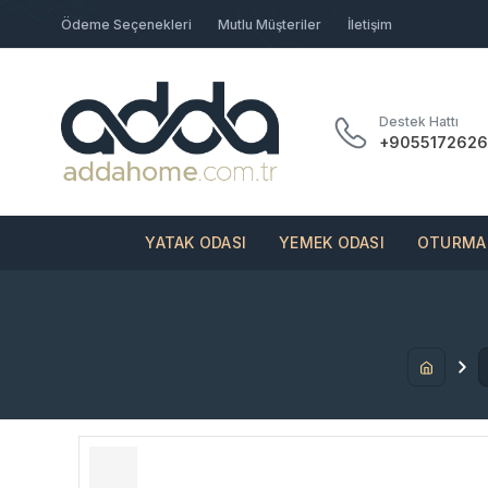
Ödeme Seçenekleri
Mutlu Müşteriler
İletişim
Destek Hattı
+9055172626
YATAK ODASI
YEMEK ODASI
OTURMA 