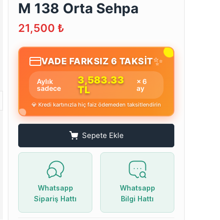
M 138 Orta Sehpa
21,500
₺
✨
VADE FARKSIZ 6 TAKSİT
3,583.33
Aylık
× 6
sadece
TL
ay
💎 Kredi kartınızla hiç faiz ödemeden taksitlendirin
Sepete Ekle
Whatsapp
Whatsapp
Sipariş Hattı
Bilgi Hattı