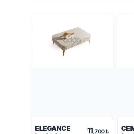
ELEGANCE
CE
11
,700 ₺