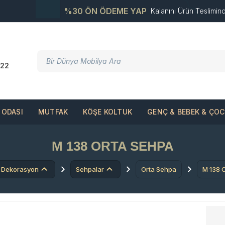
%30 ÖN ÖDEME YAP
Kalanını Ürün Teslimin
22
ODASI
MUTFAK
KÖŞE KOLTUK
GENÇ & BEBEK & ÇO
M 138 ORTA SEHPA
Dekorasyon
Sehpalar
Orta Sehpa
M 138 