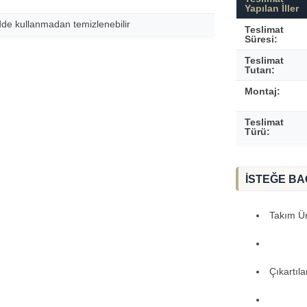
Yapılan İller
dde kullanmadan temizlenebilir
Teslimat
Süresi:
Teslimat
Tutarı:
Montaj:
Teslimat
Türü:
İSTEĞE BA
Takım Ürü
Çıkartıl