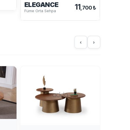
ELEGANCE
11
,700 ₺
Füme Orta Sehpa
‹
›