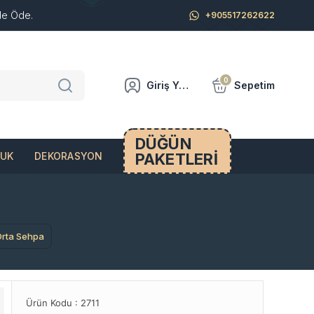
de Öde.
+905517262622
0
Giriş Yap
Sepetim
DÜĞÜN
PAKETLERİ
CUK
DEKORASYON
Orta Sehpa
Ürün Kodu :
2711