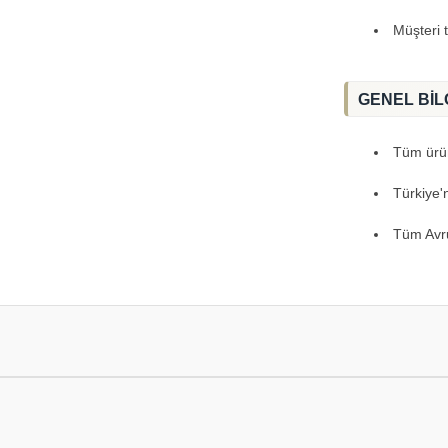
Müşteri 
GENEL BİL
Tüm ürünl
Türkiye'
Tüm Avru