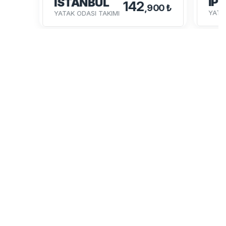
İP
İSTANBUL
142
,900 ₺
YATA
YATAK ODASI TAKIMI