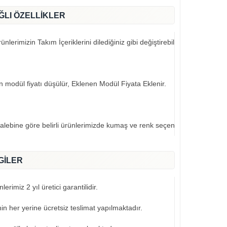
ĞLI ÖZELLİKLER
nlerimizin Takım İçeriklerini dilediğiniz gibi değiştirebilirsiniz..
an modül fiyatı düşülür, Eklenen Modül Fiyata Eklenir.
talebine göre belirli ürünlerimizde kumaş ve renk seçeneklerimiz mevcut
GİLER
erimiz 2 yıl üretici garantilidir.
nin her yerine ücretsiz teslimat yapılmaktadır.