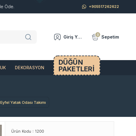
de Öde.
+905517262622
0
Giriş Yap
Sepetim
DÜĞÜN
PAKETLERİ
CUK
DEKORASYON
Eyfel Yatak Odası Takımı
Ürün Kodu :
1200