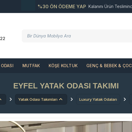
%30 ÖN ÖDEME YAP
Kalanını Ürün Teslimin
22
ODASI
MUTFAK
KÖŞE KOLTUK
GENÇ & BEBEK & ÇO
EYFEL YATAK ODASI TAKIMI
Yatak Odası Takımları
Luxury Yatak Odaları