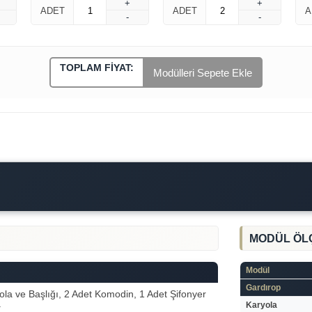
+
+
ADET
ADET
A
-
-
TOPLAM FIYAT:
Modülleri Sepete Ekle
MODÜL ÖL
Modül
Gardırop
ola ve Başlığı, 2 Adet Komodin, 1 Adet Şifonyer
.
Karyola