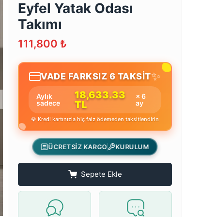
Eyfel Yatak Odası
Takımı
111,800
₺
✨
VADE FARKSIZ 6 TAKSİT
18,633.33
Aylık
× 6
sadece
TL
ay
💎 Kredi kartınızla hiç faiz ödemeden taksitlendirin
ÜCRETSİZ KARGO
KURULUM
Sepete Ekle