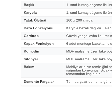
Başlık
1. sınıf kumaş döşeme ile üret
Karyola
1. sınıf kumaş döşeme ile üret
Yatak Ölçüsü
160 x 200 cm'dir.
Baza Fonksiyonu
Karyola bazalı değildir. Talep
Gardırop
Gövde yonga levha ile üretilmi
Kapak Fonksiyon
6 adet menteşe kapaktan olu
Komodin
MDF malzeme üzeri lake boya i
Şifonyer
MDF malzeme üzeri lake boya i
Bakım
Mobilyalarınızın temizliğini n
ışığından koruyunuz. Sıcak y
temasından kaçınınız.
Demonte Parçalar
Tüm parçalar demonte gönder