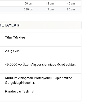
60 cm
43 cm
45 cm
130 cm
47 cm
86 cm
DETAYLARI
Tüm Türkiye
20 İş Günü
45.000₺ ve Üzeri Alışverişlerinizde ücret yoktur.
Kurulum Anlaşmalı Profesyonel Ekiplerimizce
Gerçekleştirilecektir.
Randevulu Teslimat