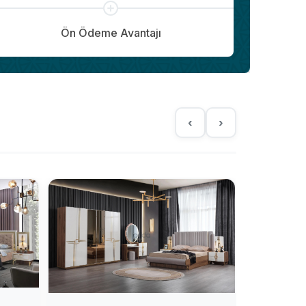
Ön Ödeme Avantajı
‹
›