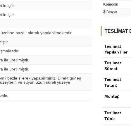
Komodin
ilmiştir.
Şifonyer
ilmiştir.
TESLİMAT 
 üzerine bazalı olarak yapılabilmektedir.
ştir.
Teslimat
şmaktadır.
Yapılan İller
le üretilmiştir.
Teslimat
Süresi:
le üretilmiştir.
emli bezle silerek yapabilirsiniz. Direkt güneş
Teslimat
üzeylerin ve suyun uzun süreli yüzeye
Tutarı:
ilir.
Montaj:
Teslimat
Türü: