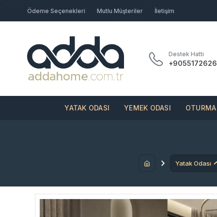
Ödeme Seçenekleri
Mutlu Müşteriler
İletişim
Destek Hattı
+9055172626
YATAK ODASI
YEMEK ODASI
OTURMA 
Yatak Odası