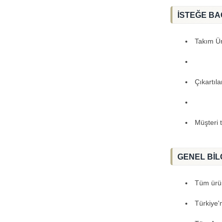
İSTEĞE BA
Takım Ürü
Çıkartıl
Müşteri 
GENEL BİL
Tüm ürünl
Türkiye'