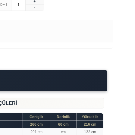
+
DET
-
ÇÜLERİ
Genişlik
Derinlik
Yükseklik
260 cm
60 cm
216 cm
291 cm
cm
133 cm