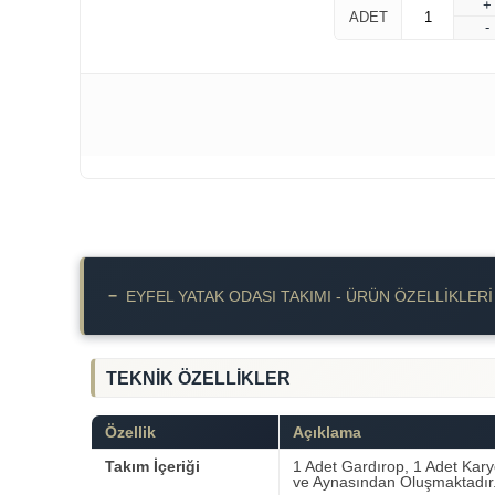
+
ADET
-
−
EYFEL YATAK ODASI TAKIMI - ÜRÜN ÖZELLIKLERI
TEKNİK ÖZELLİKLER
Özellik
Açıklama
Takım İçeriği
1 Adet Gardırop, 1 Adet Kary
ve Aynasından Oluşmaktadır