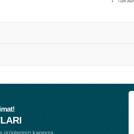
Tüm Avru
imat!
LARI
 ürünlerinizi kapınıza