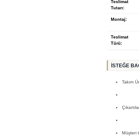
Teslimat
Tutarı:
Montaj:
Teslimat
Türü:
İSTEĞE BA
Takım Ürü
Çıkartıl
Müşteri 