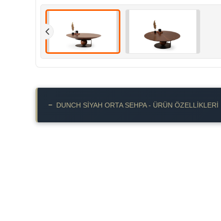
−
DUNCH SİYAH ORTA SEHPA - ÜRÜN ÖZELLIKLERI