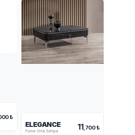
VIRAL
Orta Ve Yan
000 ₺
ELEGANCE
11
,700 ₺
Füme Orta Sehpa