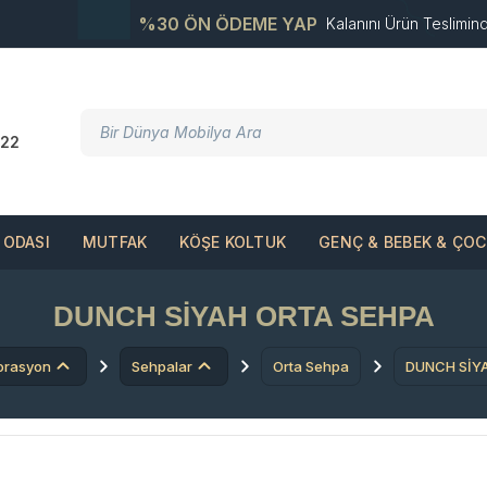
%30 ÖN ÖDEME YAP
Kalanını Ürün Teslimin
22
ODASI
MUTFAK
KÖŞE KOLTUK
GENÇ & BEBEK & ÇO
DUNCH SİYAH ORTA SEHPA
orasyon
Sehpalar
Orta Sehpa
DUNCH SİY