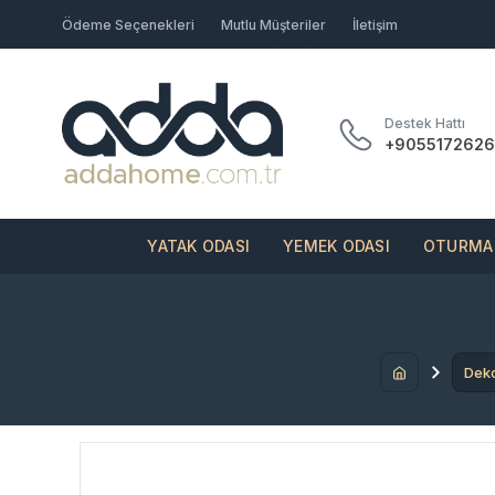
Ödeme Seçenekleri
Mutlu Müşteriler
İletişim
Destek Hattı
+9055172626
YATAK ODASI
YEMEK ODASI
OTURMA 
Dek