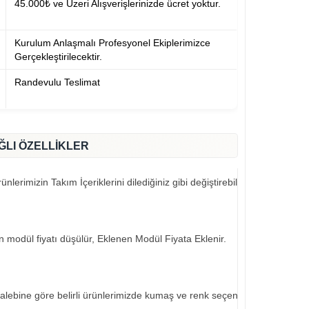
45.000₺ ve Üzeri Alışverişlerinizde ücret yoktur.
Kurulum Anlaşmalı Profesyonel Ekiplerimizce
Gerçekleştirilecektir.
Randevulu Teslimat
ĞLI ÖZELLİKLER
nlerimizin Takım İçeriklerini dilediğiniz gibi değiştirebilirsiniz..
an modül fiyatı düşülür, Eklenen Modül Fiyata Eklenir.
talebine göre belirli ürünlerimizde kumaş ve renk seçeneklerimiz mevcut