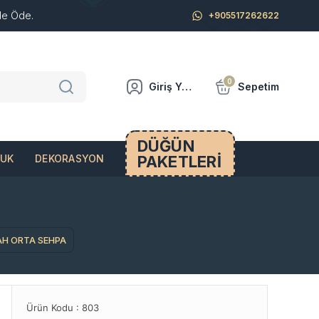
de Öde.
+905517262622
0
Giriş Yap
Sepetim
DÜĞÜN
PAKETLERİ
CUK
DEKORASYON
AH ORTA SEHPA
Ürün Kodu :
803