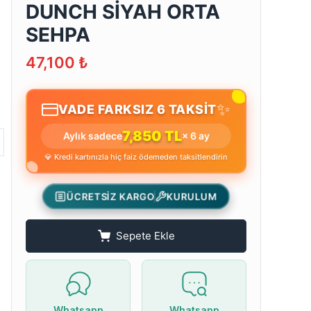
DUNCH SİYAH ORTA
SEHPA
47,100
₺
✨
VADE FARKSIZ 6 TAKSİT
7,850 TL
Aylık sadece
× 6 ay
💎 Kredi kartınızla hiç faiz ödemeden taksitlendirin
ÜCRETSİZ KARGO
KURULUM
Sepete Ekle
Whatsapp
Whatsapp