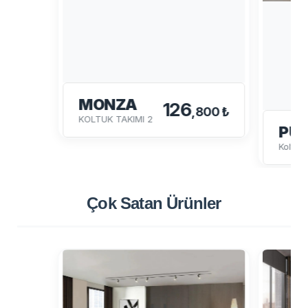
MONZA
126
,800 ₺
KOLTUK TAKIMI 2
PU
Koltuk
Çok Satan
Ürünler