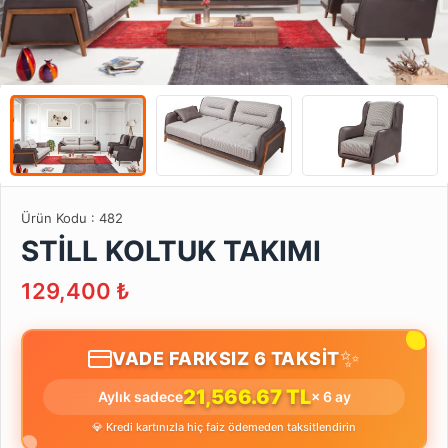
Ürün Kodu :
482
STİLL KOLTUK TAKIMI
129,400
₺
✨
VADE FARKSIZ 6 TAKSİT
21,566.67 TL
Aylık sadece
× 6 ay
💎 Kredi kartınızla hiç faiz ödemeden taksitlendirin