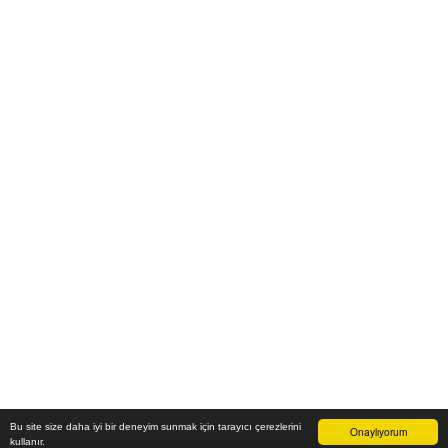
Bu site size daha iyi bir deneyim sunmak için tarayıcı çerezlerini
Onaylıyorum
kullanır.