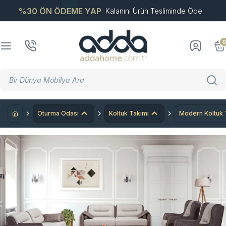
%30 ÖN ÖDEME YAP
Kalanını Ürün Tesliminde Öde.
0
Oturma Odası
Koltuk Takımı
Modern Koltuk 