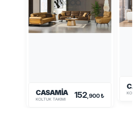
CA
CASAMİA
152
KOLTU
,900 ₺
KOLTUK TAKIMI