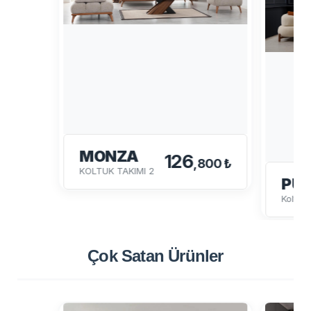
MONZA
126
,800 ₺
KOLTUK TAKIMI 2
PU
Koltuk
Çok Satan
Ürünler