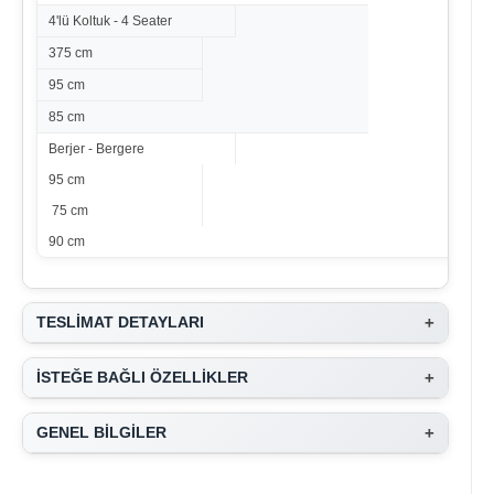
4'lü Koltuk - 4 Seater
375 cm
95 cm
85 cm
Berjer - Bergere
95 cm
75 cm
90 cm
+
TESLİMAT DETAYLARI
+
İSTEĞE BAĞLI ÖZELLİKLER
+
GENEL BİLGİLER