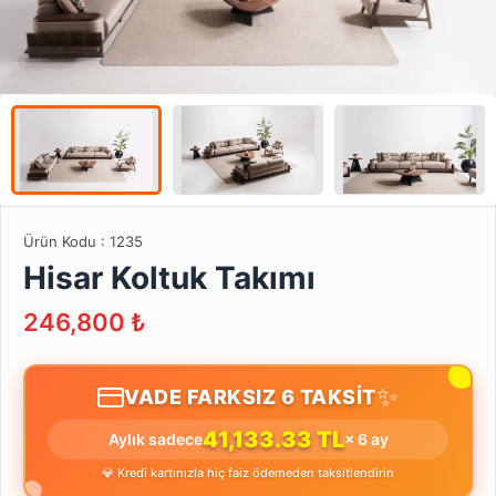
Ürün Kodu :
1235
Hisar Koltuk Takımı
246,800
₺
✨
VADE FARKSIZ 6 TAKSİT
41,133.33 TL
Aylık sadece
× 6 ay
💎 Kredi kartınızla hiç faiz ödemeden taksitlendirin