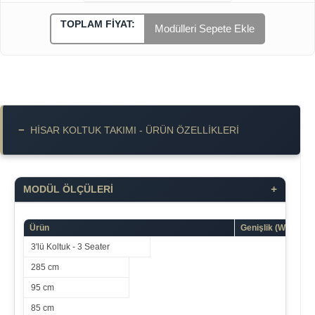
TOPLAM FIYAT:
Modülleri Sepete Ekle
−
HISAR KOLTUK TAKIMI - ÜRÜN ÖZELLIKLERI
+
MODÜL ÖLÇÜLERİ
Ürün
Genişlik (W)
3'lü Koltuk - 3 Seater
285 cm
95 cm
85 cm