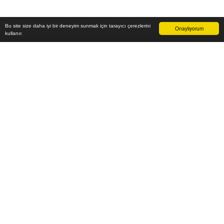
Bu site size daha iyi bir deneyim sunmak için tarayıcı çerezlerini
Onaylıyorum
kullanır.
246.800
₺
Sepete Ekle
Vade farksız 6 taksit
Aylık
41.133
TL öde