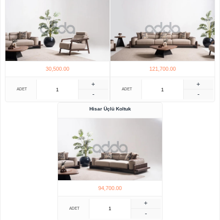
30,500.00
121,700.00
+
+
ADET
ADET
-
-
Hisar Üçlü Koltuk
94,700.00
+
ADET
-