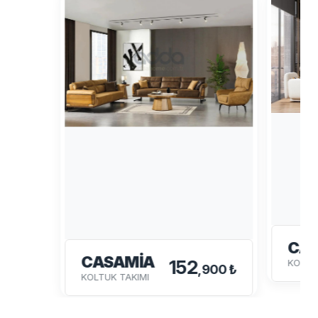
CA
CASAMİA
152
KOLTU
,900 ₺
KOLTUK TAKIMI