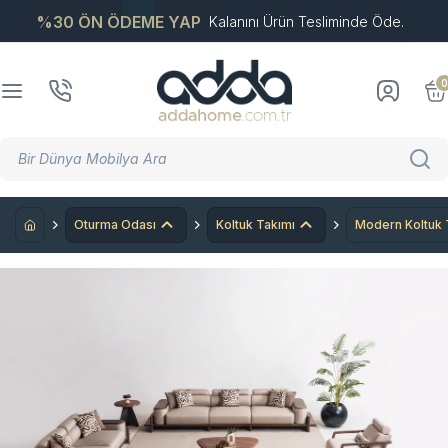
%30 ÖN ÖDEME YAP
Kalanını Ürün Tesliminde Öde.
0
Oturma Odası
Koltuk Takımı
Modern Koltuk 