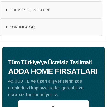
+
ÖDEME SEÇENEKLERI
+
YORUMLAR (0)
Tüm Türkiye'ye Ücretsiz Teslimat!
ADDA HOME FIRSATLARI
45.000 TL ve üzeri alışverişlerinizde
ürünlerinizi kapınıza kadar garantili ve
ücretsiz teslim ediyoruz.