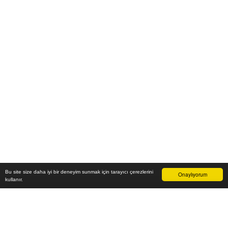
Bu site size daha iyi bir deneyim sunmak için tarayıcı çerezlerini
Onaylıyorum
kullanır.
28.900
₺
Sepete Ekle
Vade farksız 6 taksit
Aylık
4.817
TL öde