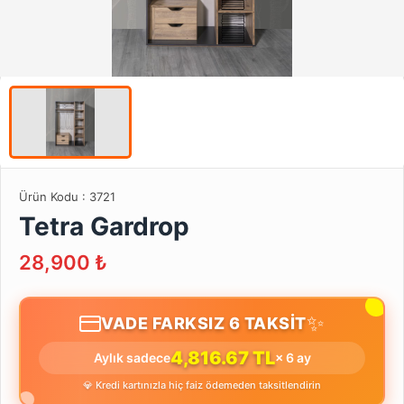
Ürün Kodu :
3721
Tetra Gardrop
28,900
₺
✨
VADE FARKSIZ 6 TAKSİT
4,816.67 TL
Aylık sadece
× 6 ay
💎 Kredi kartınızla hiç faiz ödemeden taksitlendirin