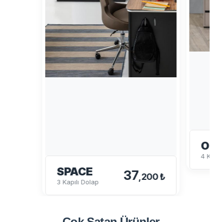
OL
4 Kapa
SPACE
37
,200 ₺
3 Kapılı Dolap
Çok Satan
Ürünler