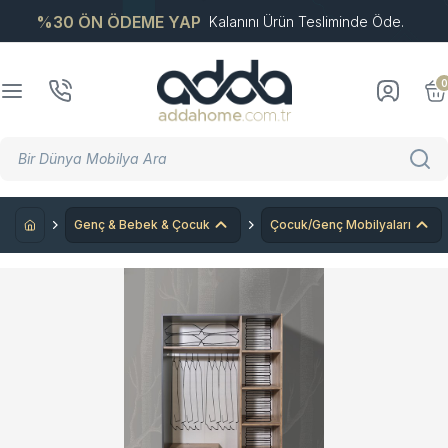
%30 ÖN ÖDEME YAP
Kalanını Ürün Tesliminde Öde.
0
Genç & Bebek & Çocuk
Çocuk/Genç Mobilyaları