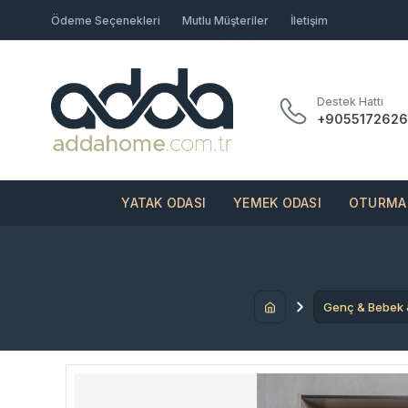
Ödeme Seçenekleri
Mutlu Müşteriler
İletişim
Destek Hattı
+9055172626
YATAK ODASI
YEMEK ODASI
OTURMA 
Genç & Bebek