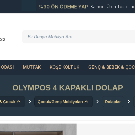
%30 ÖN ÖDEME YAP
Kalanını Ürün Teslimin
22
ODASI
MUTFAK
KÖŞE KOLTUK
GENÇ & BEBEK & ÇO
OLYMPOS 4 KAPAKLI DOLAP
 & Çocuk
Çocuk/Genç Mobilyaları
Dolaplar