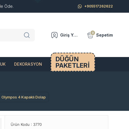
de Öde.
+905517262622
0
Giriş Yap
Sepetim
DÜĞÜN
PAKETLERİ
CUK
DEKORASYON
Olympos 4 Kapaklı Dolap
Ürün Kodu :
3770