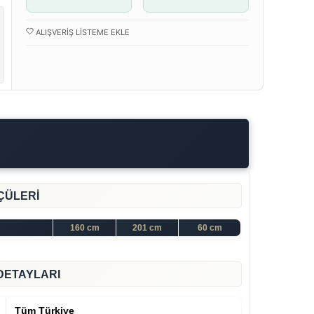
ALIŞVERIŞ LISTEME EKLE
ÇÜLERİ
160 cm
201 cm
60 cm
DETAYLARI
Tüm Türkiye