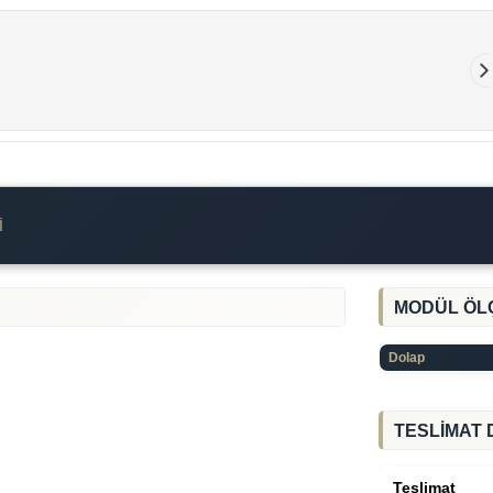
I
MODÜL ÖL
Dolap
TESLİMAT 
Teslimat