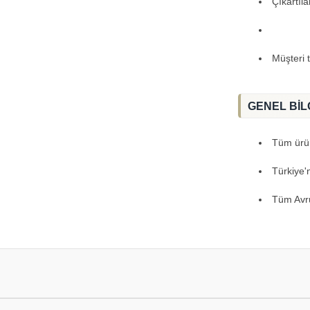
Çıkartıl
Müşteri 
GENEL BİL
Tüm ürünl
Türkiye'
Tüm Avru