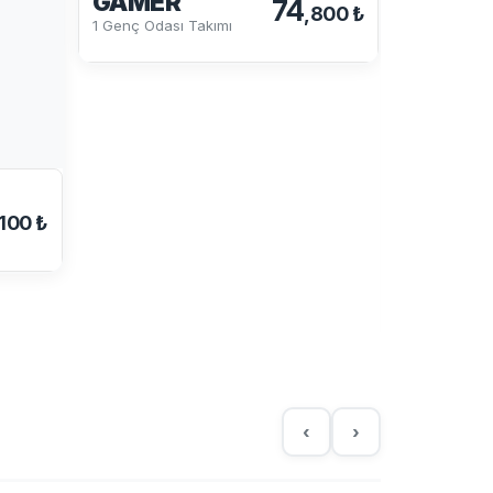
GAMER
74
,800 ₺
1 Genç Odası Takımı
,100 ₺
TETRA
Gardrop
‹
›