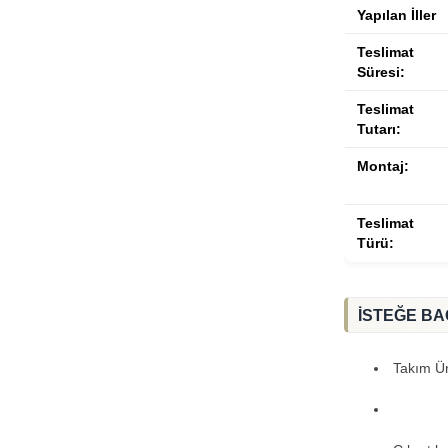
Yapılan İller
Teslimat
Süresi:
Teslimat
Tutarı:
Montaj:
Teslimat
Türü:
İSTEĞE BA
Takım Ürü