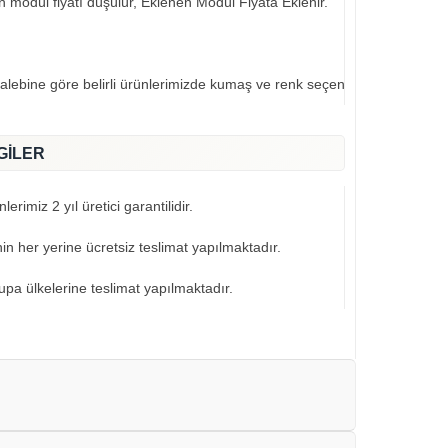
an modül fiyatı düşülür, Eklenen Modül Fiyata Eklenir.
talebine göre belirli ürünlerimizde kumaş ve renk seçeneklerimiz mevcut
GİLER
erimiz 2 yıl üretici garantilidir.
nin her yerine ücretsiz teslimat yapılmaktadır.
pa ülkelerine teslimat yapılmaktadır.