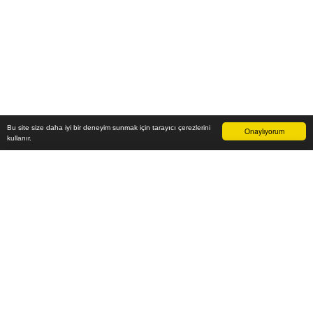
Bu site size daha iyi bir deneyim sunmak için tarayıcı çerezlerini
Onaylıyorum
kullanır.
35.400
₺
Sepete Ekle
Vade farksız 6 taksit
Aylık
5.900
TL öde