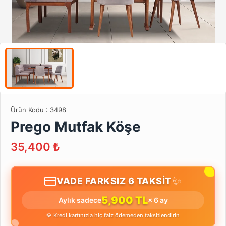
Ürün Kodu :
3498
Prego Mutfak Köşe
35,400
₺
✨
VADE FARKSIZ 6 TAKSİT
5,900 TL
Aylık sadece
× 6 ay
💎 Kredi kartınızla hiç faiz ödemeden taksitlendirin