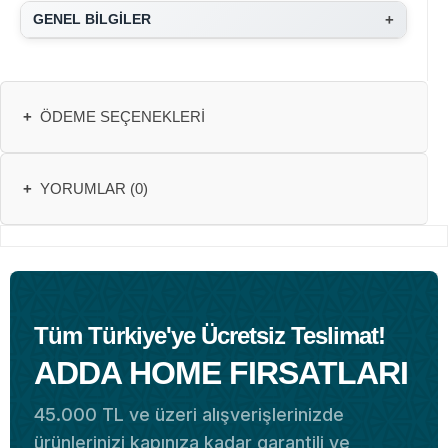
+
GENEL BİLGİLER
+
ÖDEME SEÇENEKLERI
+
YORUMLAR (0)
Tüm Türkiye'ye Ücretsiz Teslimat!
ADDA HOME FIRSATLARI
45.000 TL ve üzeri alışverişlerinizde
ürünlerinizi kapınıza kadar garantili ve