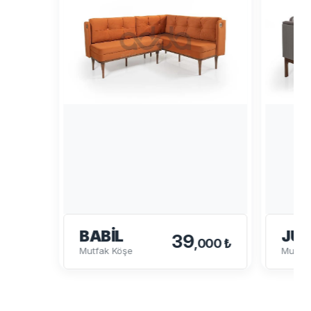
BABIL
JUL
39
,000 ₺
Mutfak Köşe
Mutfak