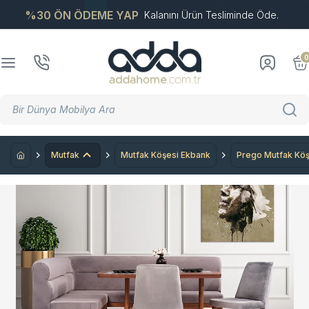
%30 ÖN ÖDEME YAP
Kalanını Ürün Tesliminde Öde.
0
Mutfak
Mutfak Köşesi Ekbank
Prego Mutfak Kö