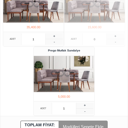
35,400.00
15,600.00
+
+
ADET
ADET
-
-
Prego Mutfak Sandalye
5,000.00
+
ADET
-
TOPLAM FIYAT:
Modülleri Sepete Ekle