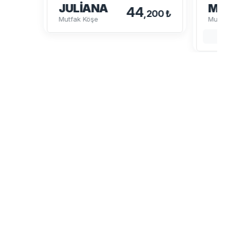
JULIANA
MU
44
,200 ₺
Mutfak Köşe
Mutfak