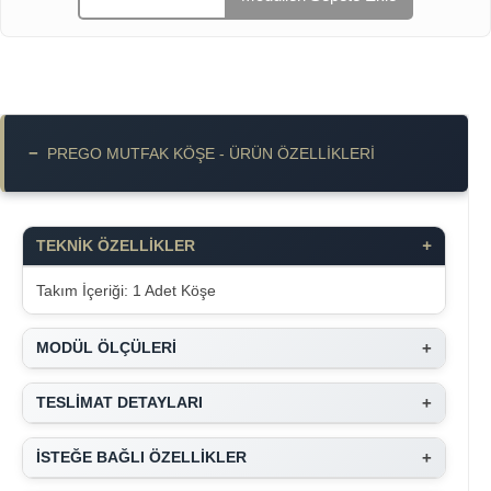
−
PREGO MUTFAK KÖŞE - ÜRÜN ÖZELLIKLERI
+
TEKNİK ÖZELLİKLER
Takım İçeriği: 1 Adet Köşe
+
MODÜL ÖLÇÜLERİ
+
TESLİMAT DETAYLARI
+
İSTEĞE BAĞLI ÖZELLİKLER