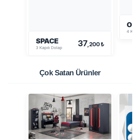
OL
4 Kapa
SPACE
37
,200 ₺
3 Kapılı Dolap
Çok Satan
Ürünler