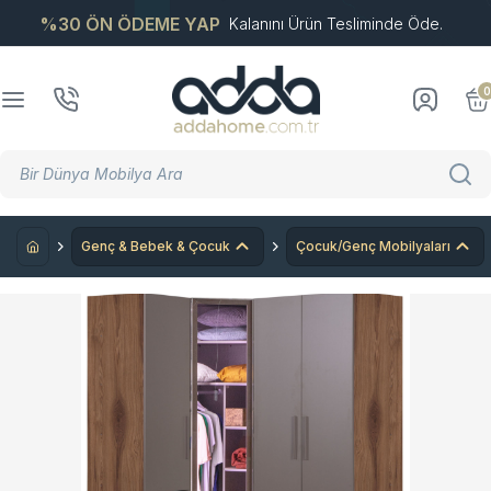
%30 ÖN ÖDEME YAP
Kalanını Ürün Tesliminde Öde.
0
Genç & Bebek & Çocuk
Çocuk/Genç Mobilyaları