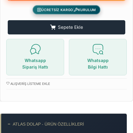
ÜCRETSİZ KARGO
KURULUM
Sepete Ekle
Whatsapp
Whatsapp
Sipariş Hattı
Bilgi Hattı
ALIŞVERIŞ LISTEME EKLE
−
ATLAS DOLAP - ÜRÜN ÖZELLIKLERI