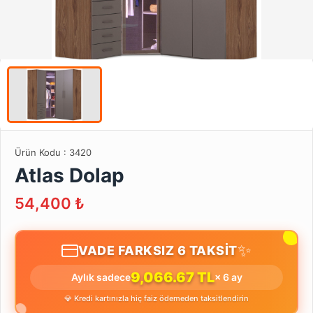
Ürün Kodu :
3420
Atlas Dolap
54,400
₺
✨
VADE FARKSIZ 6 TAKSİT
9,066.67 TL
Aylık sadece
× 6 ay
💎 Kredi kartınızla hiç faiz ödemeden taksitlendirin