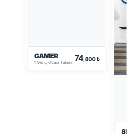
GAMER
74
,800 ₺
1 Genç Odası Takımı
SP