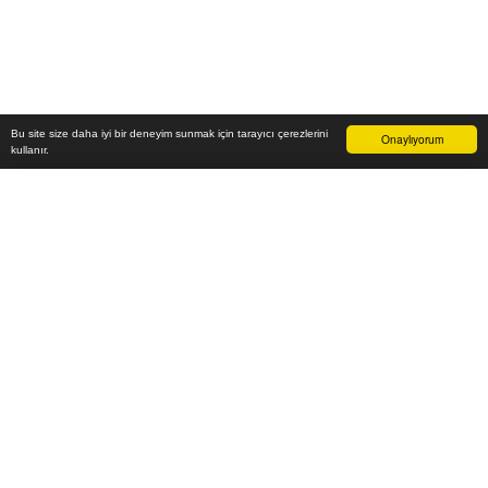
Bu site size daha iyi bir deneyim sunmak için tarayıcı çerezlerini
Onaylıyorum
kullanır.
54.400
₺
Sepete Ekle
Vade farksız 6 taksit
Aylık
9.067
TL öde