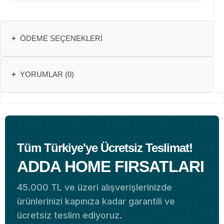
+
ÖDEME SEÇENEKLERI
+
YORUMLAR (0)
Tüm Türkiye'ye Ücretsiz Teslimat!
ADDA HOME FIRSATLARI
45.000 TL ve üzeri alışverişlerinizde
ürünlerinizi kapınıza kadar garantili ve
ücretsiz teslim ediyoruz.