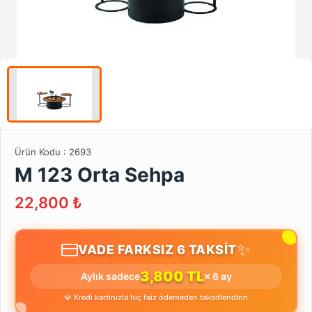
Ürün Kodu :
2693
M 123 Orta Sehpa
22,800
₺
✨
VADE FARKSIZ 6 TAKSİT
3,800 TL
Aylık sadece
× 6 ay
💎 Kredi kartınızla hiç faiz ödemeden taksitlendirin