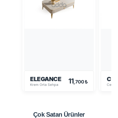
ELEGANCE
CE
11
,700 ₺
Krem Orta Sehpa
Ceviz 
Çok Satan
Ürünler