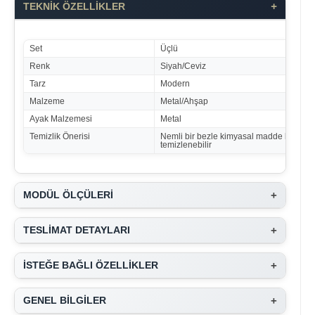
+
TEKNİK ÖZELLİKLER
Set
Üçlü
Renk
Siyah/Ceviz
Tarz
Modern
Malzeme
Metal/Ahşap
Ayak Malzemesi
Metal
Temizlik Önerisi
Nemli bir bezle kimyasal madde kullan
temizlenebilir
+
MODÜL ÖLÇÜLERİ
+
TESLİMAT DETAYLARI
+
İSTEĞE BAĞLI ÖZELLİKLER
+
GENEL BİLGİLER