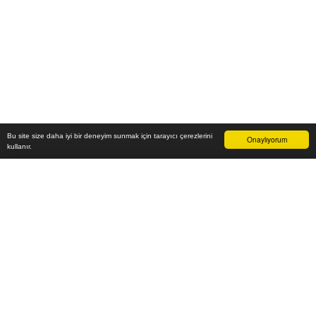
Bu site size daha iyi bir deneyim sunmak için tarayıcı çerezlerini
Onaylıyorum
kullanır.
22.800
₺
Sepete Ekle
Vade farksız 6 taksit
Aylık
3.800
TL öde