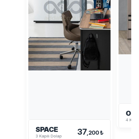
OL
4 Kapa
SPACE
37
,200 ₺
3 Kapılı Dolap