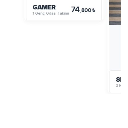
GAMER
74
,800 ₺
1 Genç Odası Takımı
SP
3 Kapı