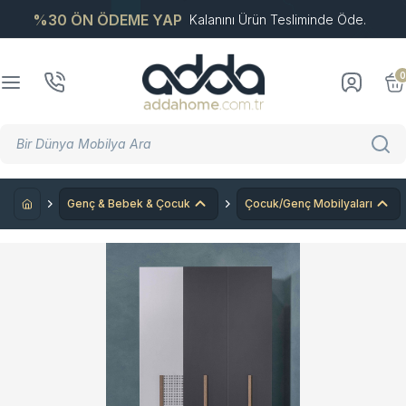
%30 ÖN ÖDEME YAP
Kalanını Ürün Tesliminde Öde.
0
Genç & Bebek & Çocuk
Çocuk/Genç Mobilyaları