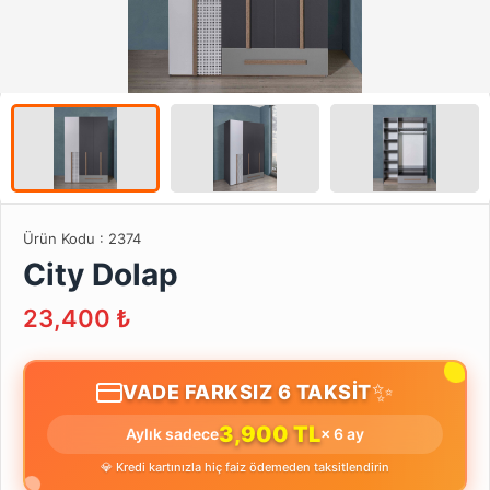
Ürün Kodu :
2374
City Dolap
23,400
₺
✨
VADE FARKSIZ 6 TAKSİT
3,900 TL
Aylık sadece
× 6 ay
💎 Kredi kartınızla hiç faiz ödemeden taksitlendirin