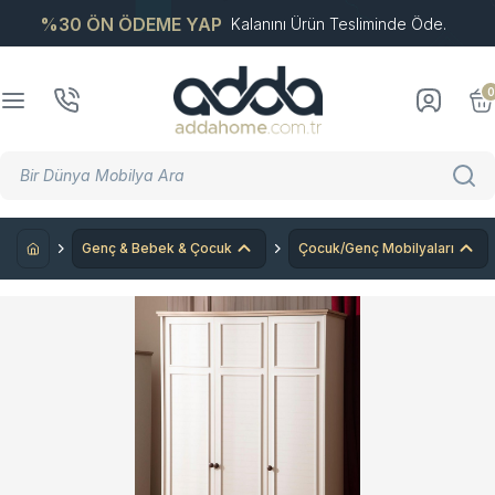
%30 ÖN ÖDEME YAP
Kalanını Ürün Tesliminde Öde.
0
Genç & Bebek & Çocuk
Çocuk/Genç Mobilyaları