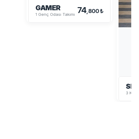
GAMER
74
,800 ₺
1 Genç Odası Takımı
SP
3 Kapı