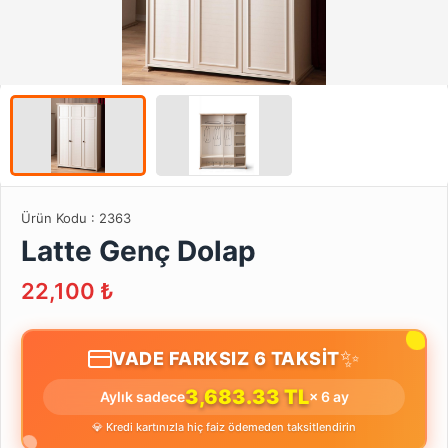
Ürün Kodu :
2363
Latte Genç Dolap
22,100
₺
✨
VADE FARKSIZ 6 TAKSİT
3,683.33 TL
Aylık sadece
× 6 ay
💎 Kredi kartınızla hiç faiz ödemeden taksitlendirin