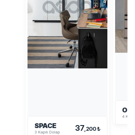
OL
4 Kapa
SPACE
37
,200 ₺
3 Kapılı Dolap