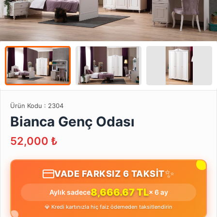
Ürün Kodu :
2304
Bianca Genç Odası
52,000
₺
✨
VADE FARKSIZ 6 TAKSİT
8,666.67 TL
Aylık sadece
× 6 ay
💎 Kredi kartınızla hiç faiz ödemeden taksitlendirin