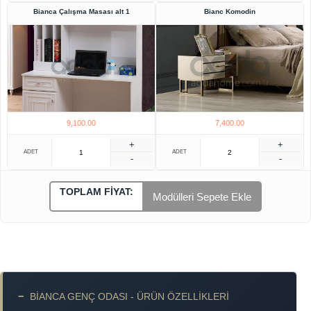
Bianca Çalışma Masası alt 1
Bianc Komodin
9,100.00
7,400.00
+
+
ADET
ADET
-
-
TOPLAM FIYAT:
Modülleri Sepete Ekle
−
BIANCA GENÇ ODASI - ÜRÜN ÖZELLIKLERI