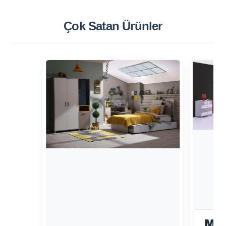
Çok Satan
Ürünler
MY