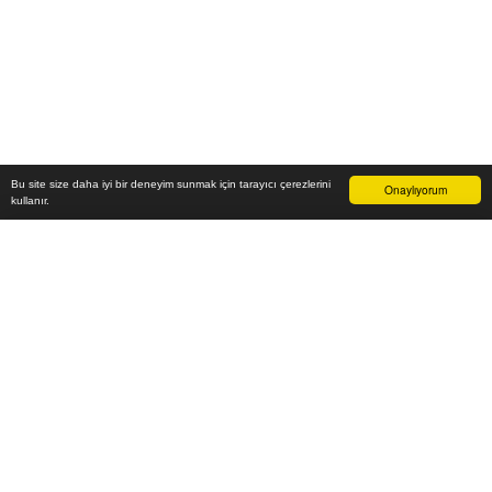
Bu site size daha iyi bir deneyim sunmak için tarayıcı çerezlerini
Onaylıyorum
kullanır.
52.000
₺
Sepete Ekle
Vade farksız 6 taksit
Aylık
8.667
TL öde