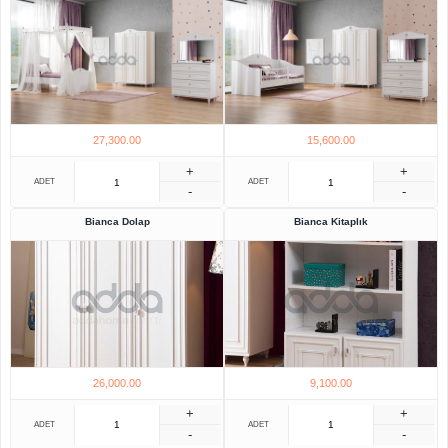
27,300.00
15,600.00
+
+
ADET
ADET
-
-
Bianca Dolap
Bianca Kitaplık
26,000.00
9,100.00
+
+
ADET
ADET
-
-