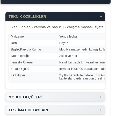
+
TEKNİK ÖZELLİKLER
3 kapılı dolap - karyola ve başucu - çalışma masası fiyata dahildi
Malzeme
Yonga levha
Renk
Beyaz
Başlık/Karyola Kumaş
Mobilya malzemedir, kumaş kullanılmam
Dolap İçeriği
Askılı ve raflı
Temizlik Önerisi
Nemli bir bezle kimyasal kullanmadan sil
Yatak Ölçüsü
İç yatak 100x200 olarak alınmalıdır
Ek Bilgiler
2 yıllık garanti ile birlikte ürün Avrupa tü
kalite standardına uygun üretilmiştir
+
MODÜL ÖLÇÜLERİ
+
TESLİMAT DETAYLARI