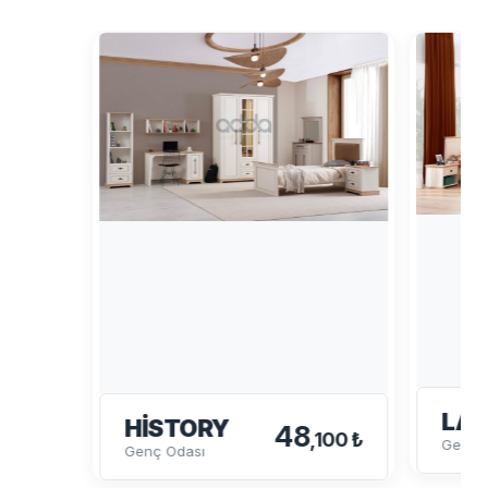
LA
HISTORY
48
,100 ₺
Genç 
Genç Odası