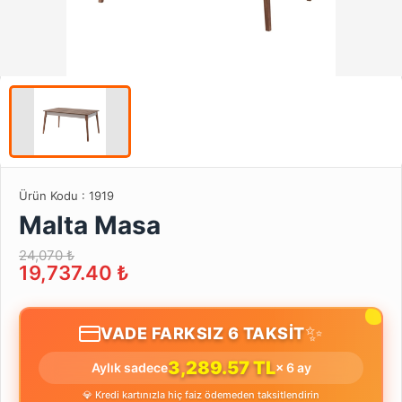
Ürün Kodu :
1919
Malta Masa
24,070 ₺
19,737.40
₺
✨
VADE FARKSIZ 6 TAKSİT
3,289.57 TL
Aylık sadece
× 6 ay
💎 Kredi kartınızla hiç faiz ödemeden taksitlendirin