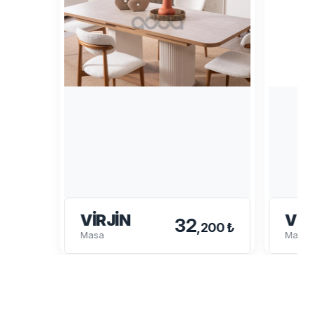
VIRJIN
VIR
32
,200 ₺
Masa
Masa