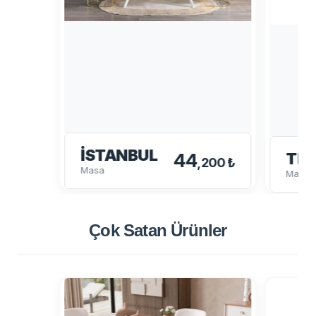
İSTANBUL
44
TE
,200 ₺
Masa
Masa
Çok Satan
Ürünler