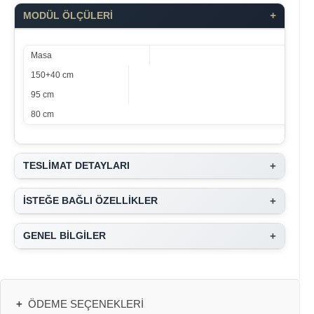
+
MODÜL ÖLÇÜLERİ
Masa
150+40 cm
95 cm
80 cm
+
TESLİMAT DETAYLARI
+
İSTEĞE BAĞLI ÖZELLİKLER
+
GENEL BİLGİLER
+
ÖDEME SEÇENEKLERI