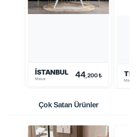
İSTANBUL
44
TE
,200 ₺
Masa
Masa
Çok Satan
Ürünler