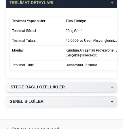
+
TESLİMAT DETAYLARI
Teslimat Yapılan İller
Tüm Türkiye
Teslimat Süresi:
20 İş Günü
Teslimat Tutarı:
45.000₺ ve Üzeri Alışverişlerinizde ücret 
Montaj:
Kurulum Anlaşmalı Profesyonel Ekipleri
Gerçekleştirilecektir.
Teslimat Türü:
Randevulu Teslimat
+
İSTEĞE BAĞLI ÖZELLİKLER
+
GENEL BİLGİLER