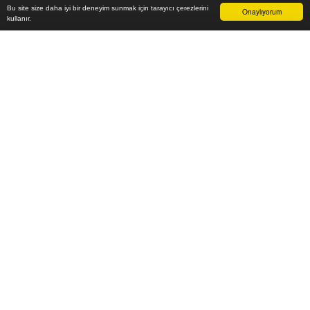
Bu site size daha iyi bir deneyim sunmak için tarayıcı çerezlerini
Onaylıyorum
kullanır.
26.000
₺
Sepete Ekle
Vade farksız 6 taksit
Aylık
4.333
TL öde
Yaşam alanlarınızı en güzel ve en şık mobilya modelleri ile