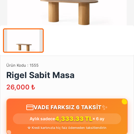
Ürün Kodu :
1555
Rigel Sabit Masa
26,000
₺
✨
VADE FARKSIZ 6 TAKSİT
4,333.33 TL
Aylık sadece
× 6 ay
💎 Kredi kartınızla hiç faiz ödemeden taksitlendirin