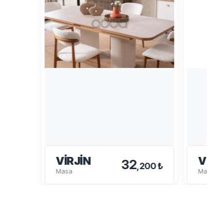
VIRJIN
VIR
32
,200 ₺
Masa
Masa