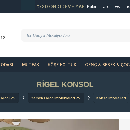
%30 ÖN ÖDEME YAP
Kalanını Ürün Teslimin
22
ODASI
MUTFAK
KÖŞE KOLTUK
GENÇ & BEBEK & ÇO
RIGEL KONSOL
Odası
Yemek Odası Mobilyaları
Konsol Modelleri