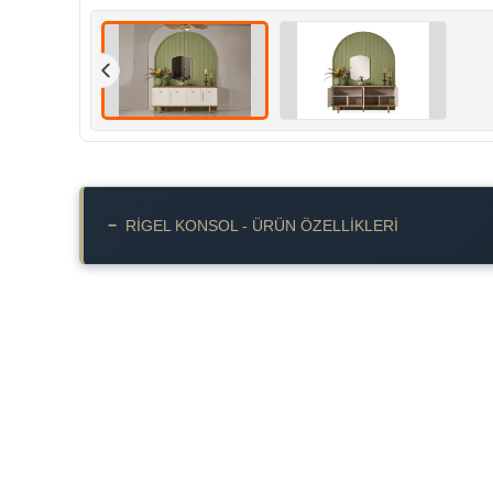
−
RIGEL KONSOL - ÜRÜN ÖZELLIKLERI