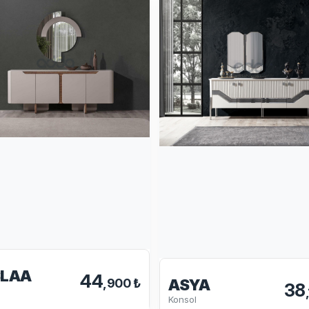
SLAA
44
,900 ₺
ASYA
38
Konsol