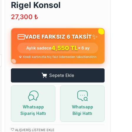
Rigel Konsol
27,300
₺
✨
VADE FARKSIZ 6 TAKSİT
4,550 TL
Aylık sadece
× 6 ay
💎 Kredi kartınızla hiç faiz ödemeden taksitlendirin
Sepete Ekle
Whatsapp
Whatsapp
Sipariş Hattı
Bilgi Hattı
ALIŞVERIŞ LISTEME EKLE