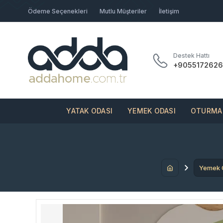
Ödeme Seçenekleri
Mutlu Müşteriler
İletişim
Destek Hattı
+9055172626
YATAK ODASI
YEMEK ODASI
OTURMA 
Yemek 