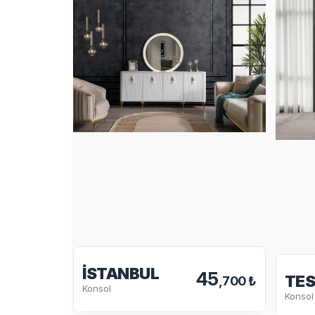
İSTANBUL
45
TE
,700 ₺
Konsol
Konsol