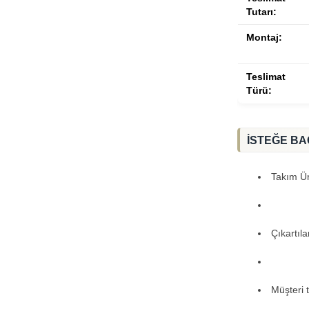
Tutarı:
Montaj:
Teslimat
Türü:
İSTEĞE BA
Takım Ürü
Çıkartıl
Müşteri 