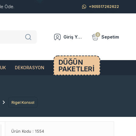
de Öde.
+905517262622
0
Giriş Yap
Sepetim
DÜĞÜN
PAKETLERİ
CUK
DEKORASYON
Rigel Konsol
Ürün Kodu :
1554