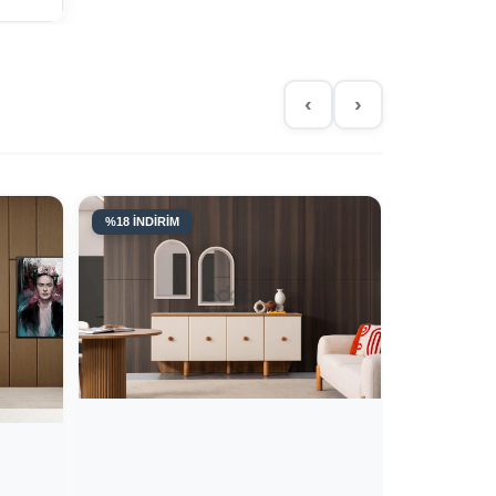
‹
›
%18 İNDİRİM