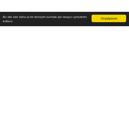
Bu site size daha iyi bir deneyim sunmak için tarayıcı çerezlerini
Onaylıyorum
kullanır.
31.000
₺
Sepete Ekle
Vade farksız 6 taksit
Aylık
5.167
TL öde