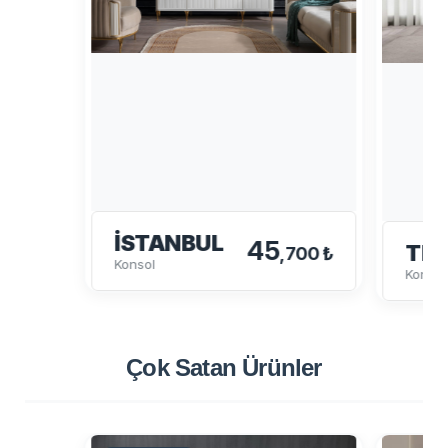
İSTANBUL
45
TE
,700 ₺
Konsol
Konsol
Çok Satan
Ürünler