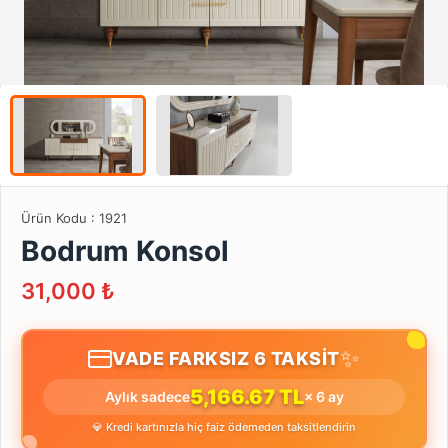
Ürün Kodu :
1921
Bodrum Konsol
31,000
₺
✨
VADE FARKSIZ 6 TAKSİT
5,166.67 TL
Aylık sadece
× 6 ay
💎 Kredi kartınızla hiç faiz ödemeden taksitlendirin