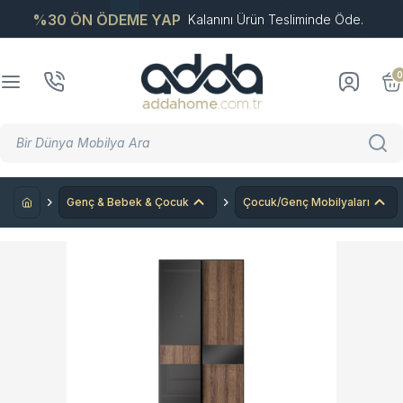
%30 ÖN ÖDEME YAP
Kalanını Ürün Tesliminde Öde.
0
Genç & Bebek & Çocuk
Çocuk/Genç Mobilyaları