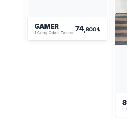
GAMER
74
,800 ₺
1 Genç Odası Takımı
SP
3 Kapı