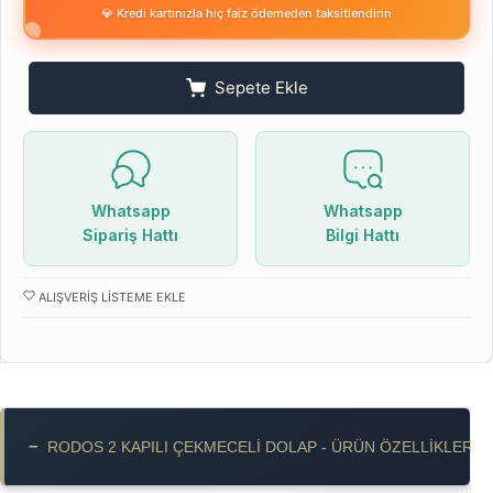
💎 Kredi kartınızla hiç faiz ödemeden taksitlendirin
Sepete Ekle
Whatsapp
Whatsapp
Sipariş Hattı
Bilgi Hattı
ALIŞVERIŞ LISTEME EKLE
−
RODOS 2 KAPILI ÇEKMECELI DOLAP - ÜRÜN ÖZELLIKLERI