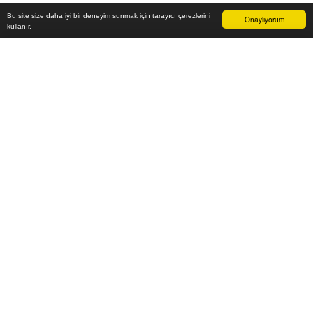
Bu site size daha iyi bir deneyim sunmak için tarayıcı çerezlerini
Onaylıyorum
kullanır.
31.100
₺
Sepete Ekle
Vade farksız 6 taksit
Aylık
5.183
TL öde
Yaşam alanlarınızı en güzel ve en şık mobilya modelleri ile