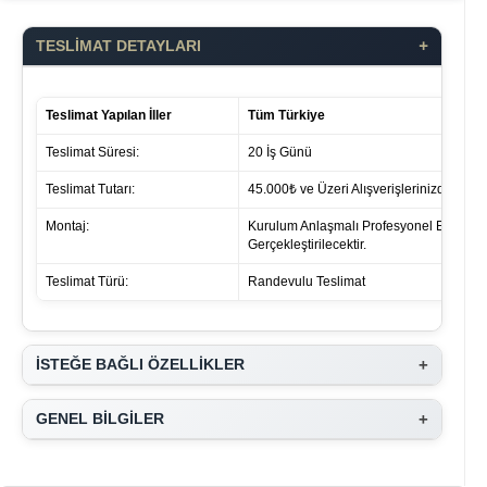
+
TESLİMAT DETAYLARI
Teslimat Yapılan İller
Tüm Türkiye
Teslimat Süresi:
20 İş Günü
Teslimat Tutarı:
45.000₺ ve Üzeri Alışverişlerinizde ücret 
Montaj:
Kurulum Anlaşmalı Profesyonel Ekipleri
Gerçekleştirilecektir.
Teslimat Türü:
Randevulu Teslimat
+
İSTEĞE BAĞLI ÖZELLİKLER
+
GENEL BİLGİLER