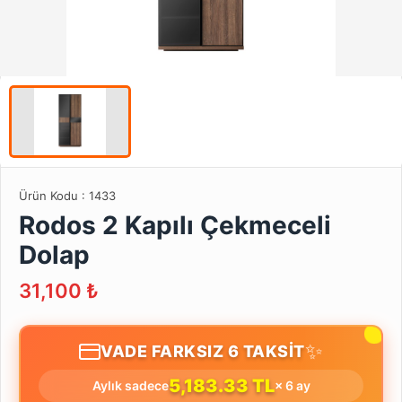
Ürün Kodu :
1433
Rodos 2 Kapılı Çekmeceli
Dolap
31,100
₺
✨
VADE FARKSIZ 6 TAKSİT
5,183.33 TL
Aylık sadece
× 6 ay